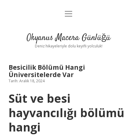
menüyü
Anasayfa
aç
Gizlilik Politikası
Okyanus Macera Günlüğü
Yasal Uyarı
Deniz hikayeleriyle dolu keyifli yolculuk!
Hakkımızda
Besicilik Bölümü Hangi
Üniversitelerde Var
Tarih: Aralık 18, 2024
Süt ve besi
hayvancılığı bölümü
hangi