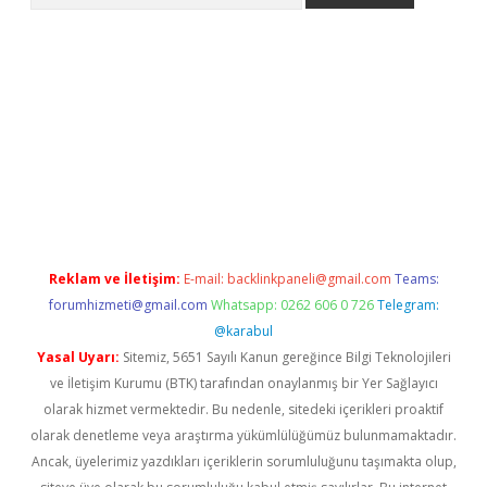
riş
betexper indir
Reklam ve İletişim:
E-mail:
backlinkpaneli@gmail.com
Teams:
forumhizmeti@gmail.com
Whatsapp: 0262 606 0 726
Telegram:
@karabul
Yasal Uyarı:
Sitemiz, 5651 Sayılı Kanun gereğince Bilgi Teknolojileri
ve İletişim Kurumu (BTK) tarafından onaylanmış bir Yer Sağlayıcı
olarak hizmet vermektedir. Bu nedenle, sitedeki içerikleri proaktif
olarak denetleme veya araştırma yükümlülüğümüz bulunmamaktadır.
Ancak, üyelerimiz yazdıkları içeriklerin sorumluluğunu taşımakta olup,