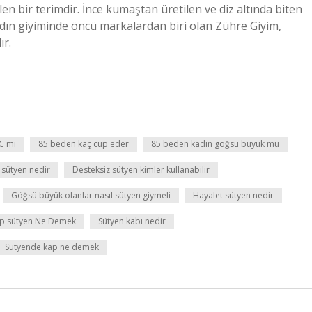
en bir terimdir. İnce kumaştan üretilen ve diz altında biten
Kadın giyiminde öncü markalardan biri olan Zühre Giyim,
ır.
C mi
85 beden kaç cup eder
85 beden kadın göğsü büyük mü
 sütyen nedir
Desteksiz sütyen kimler kullanabilir
Göğsü büyük olanlar nasıl sütyen giymeli
Hayalet sütyen nedir
ap sütyen Ne Demek
Sütyen kabı nedir
Sütyende kap ne demek