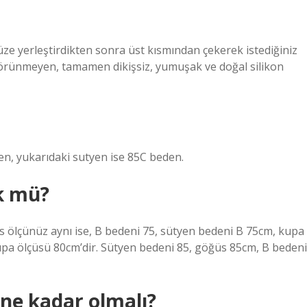
e yerleştirdikten sonra üst kısmından çekerek istediğiniz
n görünmeyen, tamamen dikişsiz, yumuşak ve doğal silikon
n, yukarıdaki sutyen ise 85C beden.
k mü?
üs ölçünüz aynı ise, B bedeni 75, sütyen bedeni B 75cm, kupa
upa ölçüsü 80cm’dir. Sütyen bedeni 85, göğüs 85cm, B bedeni
 ne kadar olmalı?