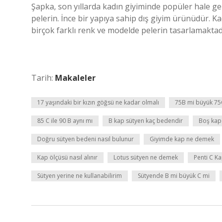
Şapka, son yıllarda kadın giyiminde popüler hale gel
pelerin. İnce bir yapıya sahip dış giyim ürünüdür. 
birçok farklı renk ve modelde pelerin tasarlamaktad
Tarih:
Makaleler
17 yaşındaki bir kızın göğsü ne kadar olmalı
75B mi büyük 75
85 C ile 90 B aynı mı
B kap sütyen kaç bedendir
Boş kap
Doğru sütyen bedeni nasıl bulunur
Giyimde kap ne demek
Kap ölçüsü nasıl alınır
Lotus sütyen ne demek
Penti C K
Sütyen yerine ne kullanabilirim
Sütyende B mi büyük C mi