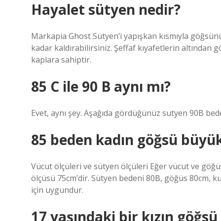
Hayalet sütyen nedir?
Markapia Ghost Sütyen’i yapışkan kısmıyla göğsünüz
kadar kaldırabilirsiniz. Şeffaf kıyafetlerin altında
kaplara sahiptir.
85 C ile 90 B aynı mı?
Evet, aynı şey. Aşağıda gördüğünüz sutyen 90B bede
85 beden kadın göğsü büyü
Vücut ölçüleri ve sütyen ölçüleri Eğer vücut ve göğ
ölçüsü 75cm’dir. Sütyen bedeni 80B, göğüs 80cm, k
için uygundur.
17 yaşındaki bir kızın göğsü