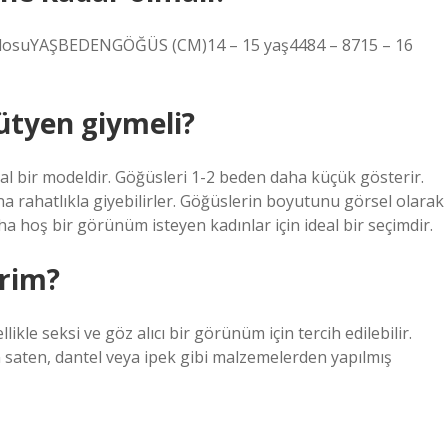
blosuYAŞBEDENGÖĞÜS (CM)14 – 15 yaş4484 – 8715 – 16
ütyen giymeli?
al bir modeldir. Göğüsleri 1-2 beden daha küçük gösterir.
ına rahatlıkla giyebilirler. Göğüslerin boyutunu görsel olarak
a hoş bir görünüm isteyen kadınlar için ideal bir seçimdir.
irim?
ikle seksi ve göz alıcı bir görünüm için tercih edilebilir.
çin saten, dantel veya ipek gibi malzemelerden yapılmış