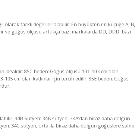
olarak farklı değerler alabilir. En büyükten en küçüğe A, B
dir ve göğüs ölçüsü arttıkça bazı markalarda DD, DDD, bazı
in idealdir. 85C beden: Göğüs ölçüsü 101-103 cm olan
-105 cm olan kadınlar için tercih edilir. 85E beden: Göğüs
ndur.
labilir. 34B Sütyen: 34B sütyen, 34A’dan biraz daha dolgun
ütyen: 34C sütyen, orta ila biraz daha dolgun göğüslere sahip