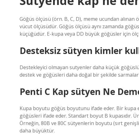
Sütyende kap ne de
Göğüs ölçüsü (örn. B, C, D), meme ucundan alınan öl
vücut ölçüsüdür. Göğüs ölçüsü aynı zamanda göğüs
küçüğüdür. E-kupa veya DD büyük göğüsler için ölçü
Desteksiz sütyen kimler kul
Destekleyici olmayan sutyenler daha küçük göğüslü k
destek ve göğüsleri daha doğal bir şekilde sarmaları y
Penti C Kap sütyen Ne Dem
Kupa boyutu göğüs boyutunu ifade eder. Bir kupa e
göğüsleri ifade eder. Standart boyut B kupasıdır. Ü
Örneğin, 80B ve 80C sütyenlerin boyutu (sırt genişli
daha büyüktür.