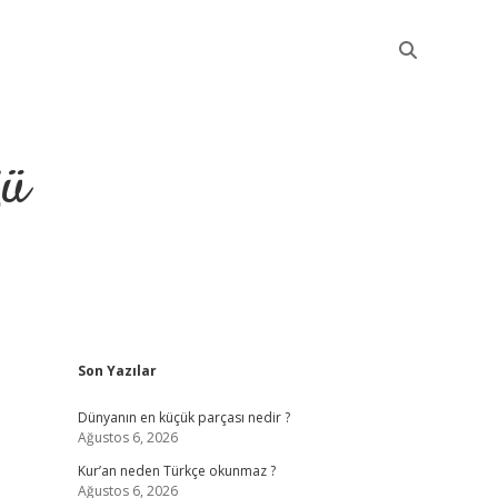
ğü
Sidebar
Son Yazılar
elexbet güncel giriş
b
Dünyanın en küçük parçası nedir ?
Ağustos 6, 2026
Kur’an neden Türkçe okunmaz ?
Ağustos 6, 2026