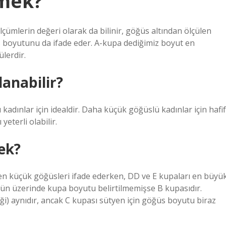
mek?
çümlerin değeri olarak da bilinir, göğüs altından ölçülen
 boyutunu da ifade eder. A-kupa dediğimiz boyut en
lerdir.
lanabilir?
adınlar için idealdir. Daha küçük göğüslü kadınlar için hafif
eterli olabilir.
ek?
n küçük göğüsleri ifade ederken, DD ve E kupaları en büyü
rün üzerinde kupa boyutu belirtilmemişse B kupasıdır.
ği) aynıdır, ancak C kupası sütyen için göğüs boyutu biraz