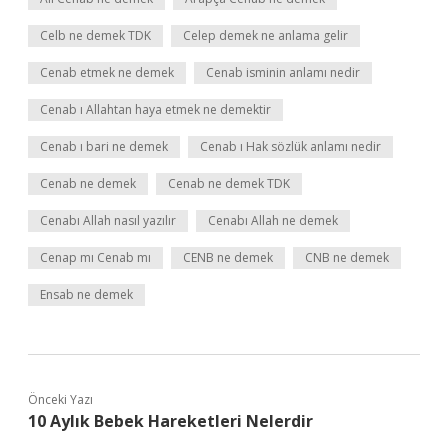
Celb ne demek TDK
Celep demek ne anlama gelir
Cenab etmek ne demek
Cenab isminin anlamı nedir
Cenab ı Allahtan haya etmek ne demektir
Cenab ı bari ne demek
Cenab ı Hak sözlük anlamı nedir
Cenab ne demek
Cenab ne demek TDK
Cenabı Allah nasıl yazılır
Cenabı Allah ne demek
Cenap mı Cenab mı
CENB ne demek
CNB ne demek
Ensab ne demek
Önceki Yazı
10 Aylık Bebek Hareketleri Nelerdir