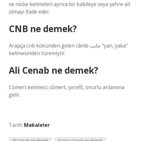
ve nisbe kelimeleri ayrıca bir kabileye veya şehre ait
olmayı ifade eder.
CNB ne demek?
Arapça cnb kökünden gelen cānib جانب “yan, yaka”
kelimesinden türemiştir.
Ali Cenab ne demek?
Cömert kelimesi; cömert, şerefli, onurlu anlamına
gelir.
Tarih:
Makaleler
Ali Cenab ne demek
Arapça Cenub ne demek