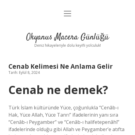
menüyü
Anasayfa
aç
Gizlilik Politikası
Okyanus Macera Günlüğü
Yasal Uyarı
Deniz hikayeleriyle dolu keyifli yolculuk!
Hakkımızda
Cenab Kelimesi Ne Anlama Gelir
Tarih: Eylül 8, 2024
Cenab ne demek?
Türk İslam kültüründe Yüce, çoğunlukla “Cenâb-ı
Hak, Yüce Allah, Yüce Tanrı” ifadelerinin yanı sıra
“Cenâb-ı Peygamber” ve “Cenâb-ı halifetepenâhî”
ifadelerinde olduğu gibi Allah ve Peygamber’e atıfta