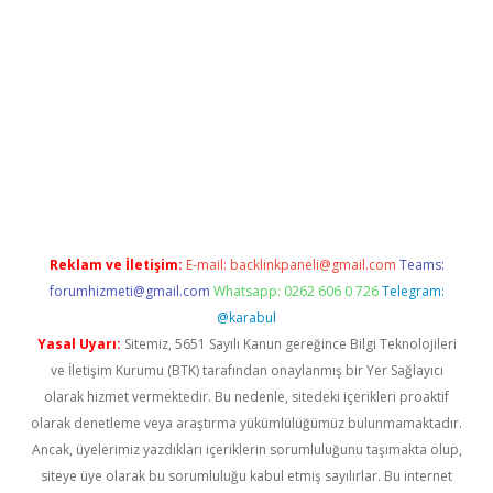
exper indir
Reklam ve İletişim:
E-mail:
backlinkpaneli@gmail.com
Teams:
forumhizmeti@gmail.com
Whatsapp: 0262 606 0 726
Telegram:
@karabul
Yasal Uyarı:
Sitemiz, 5651 Sayılı Kanun gereğince Bilgi Teknolojileri
ve İletişim Kurumu (BTK) tarafından onaylanmış bir Yer Sağlayıcı
olarak hizmet vermektedir. Bu nedenle, sitedeki içerikleri proaktif
olarak denetleme veya araştırma yükümlülüğümüz bulunmamaktadır.
Ancak, üyelerimiz yazdıkları içeriklerin sorumluluğunu taşımakta olup,
siteye üye olarak bu sorumluluğu kabul etmiş sayılırlar. Bu internet