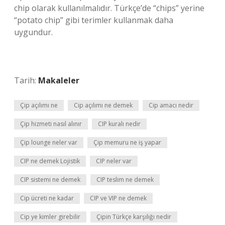
chip olarak kullanılmalıdır. Türkçe’de “chips” yerine
“potato chip” gibi terimler kullanmak daha
uygundur.
Tarih:
Makaleler
Çip açılımı ne
Cip açılımı ne demek
Cip amacı nedir
Çip hizmeti nasıl alınır
CIP kuralı nedir
Çip lounge neler var
Çip memuru ne iş yapar
CIP ne demek Lojistik
CIP neler var
CIP sistemi ne demek
CIP teslim ne demek
Cip ücreti ne kadar
CIP ve VIP ne demek
Cip ye kimler girebilir
Çipin Türkçe karşılığı nedir