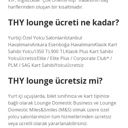
VIP, İngilizcede “Çok Önemli Kişi” ifadesinin baş
harflerinden oluşan bir kısaltmadır.
THY lounge ücreti ne kadar?
Yurtiçi Özel Yolcu Salonlarıİstanbul
HavalimanıAnkara Esenboğa HavalimanıKlasik Kart
Sahibi Yolcu1350 TL900 TLKlasik Plus Kart Sahibi
YolcuÜcretsizElite / Elite Plus / Corporate Club* /
PLM / SAG Kart SahibiYolcuÜcretsiz
THY lounge ücretsiz mi?
Yurt içi uçuşlarda, bilet sınıfınıza ve kart tipinize
bağlı olarak Lounge Domestic Business ve Lounge
Domestic Miles&Smiles (M&S) olmak üzere özel
yolcu salonlarımızın tüm hizmetlerinden ücretsiz
veya ücretli olarak yararlanabilirsiniz.