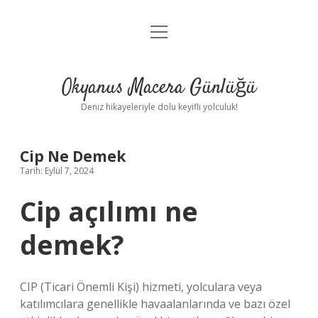
menüyü
Anasayfa
aç
Gizlilik Politikası
Okyanus Macera Günlüğü
Yasal Uyarı
Deniz hikayeleriyle dolu keyifli yolculuk!
Hakkımızda
Cip Ne Demek
Tarih: Eylül 7, 2024
Cip açılımı ne
demek?
CIP (Ticari Önemli Kişi) hizmeti, yolculara veya
katılımcılara genellikle havaalanlarında ve bazı özel