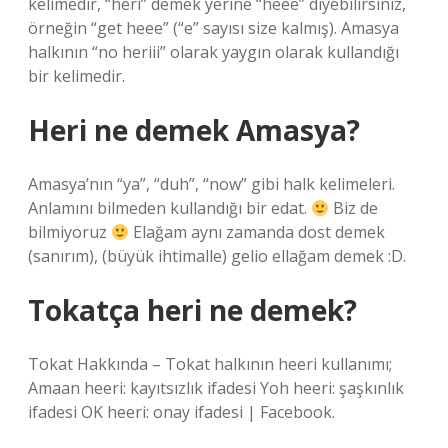
kelimedir, “heri” demek yerine “heee” diyebilirsiniz,
örneğin “get heee” (“e” sayısı size kalmış). Amasya
halkının “no heriii” olarak yaygın olarak kullandığı
bir kelimedir.
Heri ne demek Amasya?
Amasya’nın “ya”, “duh”, “now” gibi halk kelimeleri.
Anlamını bilmeden kullandığı bir edat.
Biz de
bilmiyoruz
Elağam aynı zamanda dost demek
(sanırım), (büyük ihtimalle) gelio ellağam demek :D.
Tokatça heri ne demek?
Tokat Hakkında – Tokat halkının heeri kullanımı;
Amaan heeri: kayıtsızlık ifadesi Yoh heeri: şaşkınlık
ifadesi OK heeri: onay ifadesi | Facebook.