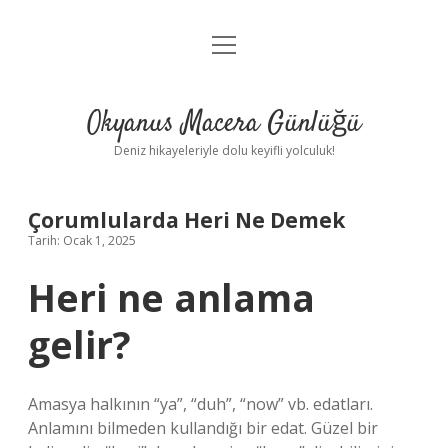
menüyü
Anasayfa
aç
Gizlilik Politikası
Okyanus Macera Günlüğü
Yasal Uyarı
Deniz hikayeleriyle dolu keyifli yolculuk!
Hakkımızda
Çorumlularda Heri Ne Demek
Tarih: Ocak 1, 2025
Heri ne anlama
gelir?
Amasya halkının “ya”, “duh”, “now” vb. edatları.
Anlamını bilmeden kullandığı bir edat. Güzel bir