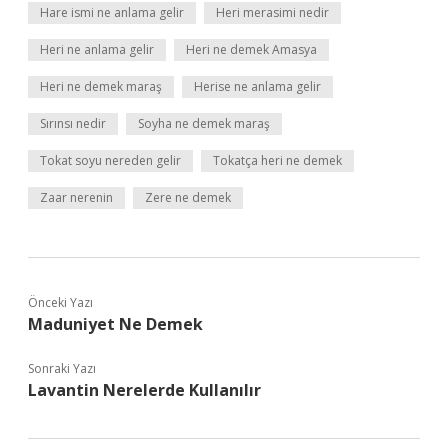
Hare ismi ne anlama gelir
Heri merasimi nedir
Heri ne anlama gelir
Heri ne demek Amasya
Heri ne demek maraş
Herise ne anlama gelir
Sırınsı nedir
Soyha ne demek maraş
Tokat soyu nereden gelir
Tokatça heri ne demek
Zaar nerenin
Zere ne demek
Önceki Yazı
Maduniyet Ne Demek
Sonraki Yazı
Lavantin Nerelerde Kullanılır