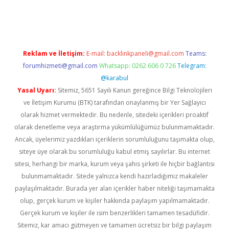
riş
betexper indir
Reklam ve İletişim:
E-mail:
backlinkpaneli@gmail.com
Teams:
forumhizmeti@gmail.com
Whatsapp: 0262 606 0 726
Telegram:
@karabul
Yasal Uyarı:
Sitemiz, 5651 Sayılı Kanun gereğince Bilgi Teknolojileri
ve İletişim Kurumu (BTK) tarafından onaylanmış bir Yer Sağlayıcı
olarak hizmet vermektedir. Bu nedenle, sitedeki içerikleri proaktif
olarak denetleme veya araştırma yükümlülüğümüz bulunmamaktadır.
Ancak, üyelerimiz yazdıkları içeriklerin sorumluluğunu taşımakta olup,
siteye üye olarak bu sorumluluğu kabul etmiş sayılırlar. Bu internet
sitesi, herhangi bir marka, kurum veya şahıs şirketi ile hiçbir bağlantısı
bulunmamaktadır. Sitede yalnızca kendi hazırladığımız makaleler
paylaşılmaktadır. Burada yer alan içerikler haber niteliği taşımamakta
olup, gerçek kurum ve kişiler hakkında paylaşım yapılmamaktadır.
Gerçek kurum ve kişiler ile isim benzerlikleri tamamen tesadüfidir.
Sitemiz, kar amacı gütmeyen ve tamamen ücretsiz bir bilgi paylaşım