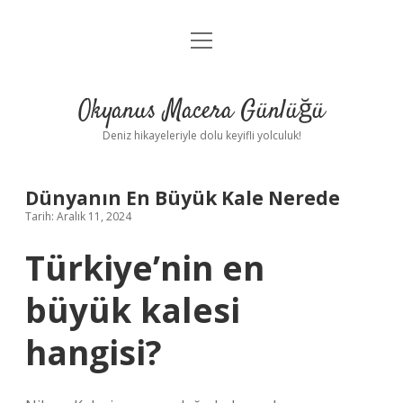
menüyü
Anasayfa
aç
Gizlilik Politikası
Okyanus Macera Günlüğü
Yasal Uyarı
Deniz hikayeleriyle dolu keyifli yolculuk!
Hakkımızda
Dünyanın En Büyük Kale Nerede
Tarih: Aralık 11, 2024
Türkiye’nin en
büyük kalesi
hangisi?