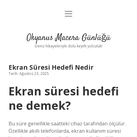
menüyü
Anasayfa
aç
Gizlilik Politikası
Okyanus Macera Günlüğü
Yasal Uyarı
Deniz hikayeleriyle dolu keyifli yolculuk!
Hakkımızda
Ekran Süresi Hedefi Nedir
Tarih: Ağustos 23, 2025
Ekran süresi hedefi
ne demek?
Bu süre genellikle saatteki cihaz tarafından ölçülür.
Özellikle akıllı telefonlarda, ekran kullanım süresi