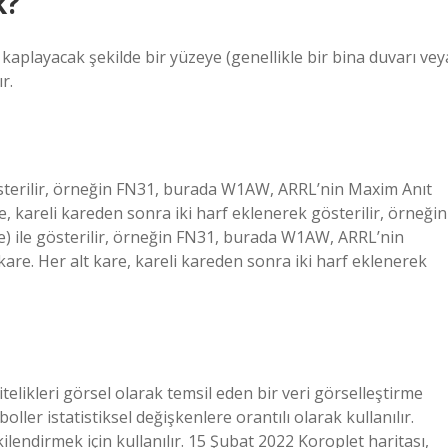
k?
 kaplayacak şekilde bir yüzeye (genellikle bir bina duvarı vey
r.
le gösterilir, örneğin FN31, burada W1AW, ARRL’nin Maxim Anıt
, kareli kareden sonra iki harf eklenerek gösterilir, örneğin
kare) ile gösterilir, örneğin FN31, burada W1AW, ARRL’nin
are. Her alt kare, kareli kareden sonra iki harf eklenerek
 nitelikleri görsel olarak temsil eden bir veri görselleştirme
ller istatistiksel değişkenlere orantılı olarak kullanılır.
şkilendirmek için kullanılır. 15 Şubat 2022 Koroplet haritası,