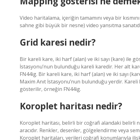
Mapping gösterisi ne deme
Video haritalama, içeriğin tamamını veya bir kısmını
sahne gibi büyük bir nesne) video yansıtma sanatıdı
Grid karesi nedir?
Bir kareli kare, iki harf (alan) ve iki sayı (kare) i
İstasyonu’nun bulunduğu kareli karedir. Her alt kare
FN44ig. Bir kareli kare, iki harf (alan) ve iki sayı (
Maxim Anıt İstasyonu’nun bulunduğu yerdir. Kareli k
gösterilir, örneğin FN44ig.
Koroplet haritası nedir?
Koroplet haritası, belirli bir coğrafi alandaki belirli
aracıdır. Renkler, desenler, gölgelendirme veya sembo
Koroplet haritaları, verileri coğrafi konumlarıyla ili