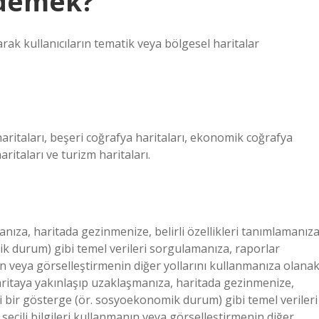
 demek?
anarak kullanıcıların tematik veya bölgesel haritalar
a haritaları, beşeri coğrafya haritaları, ekonomik coğrafya
haritaları ve turizm haritaları.
anıza, haritada gezinmenize, belirli özellikleri tanımlamanıza
ik durum) gibi temel verileri sorgulamanıza, raporlar
ın veya görselleştirmenin diğer yollarını kullanmanıza olana
haritaya yakınlaşıp uzaklaşmanıza, haritada gezinmenize,
rli bir gösterge (ör. sosyoekonomik durum) gibi temel verileri
eçili bilgileri kullanmanın veya görselleştirmenin diğer