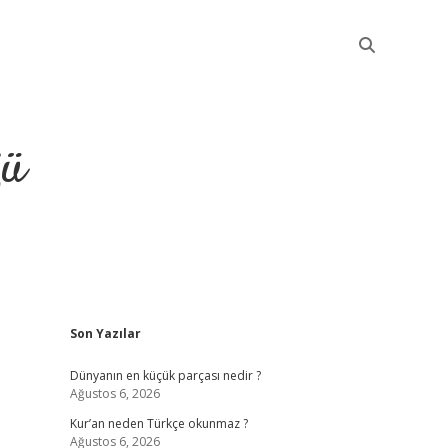
ğü
Sidebar
Son Yazılar
elexbet güncel giriş
b
Dünyanın en küçük parçası nedir ?
Ağustos 6, 2026
Kur’an neden Türkçe okunmaz ?
Ağustos 6, 2026