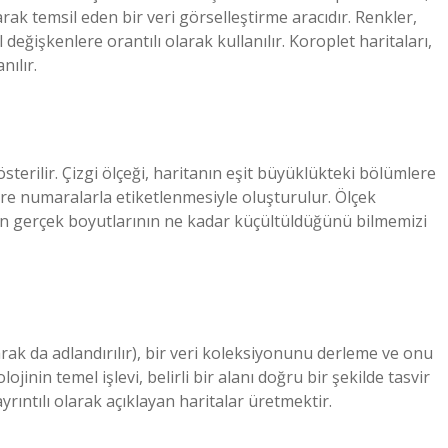
olarak temsil eden bir veri görselleştirme aracıdır. Renkler,
değişkenlere orantılı olarak kullanılır. Koroplet haritaları,
nılır.
österilir. Çizgi ölçeği, haritanın eşit büyüklükteki bölümlere
e numaralarla etiketlenmesiyle oluşturulur. Ölçek
erin gerçek boyutlarının ne kadar küçültüldüğünü bilmemizi
olarak da adlandırılır), bir veri koleksiyonunu derleme ve onu
inin temel işlevi, belirli bir alanı doğru bir şekilde tasvir
ayrıntılı olarak açıklayan haritalar üretmektir.