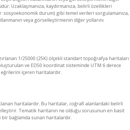
dür. Uzaklaşmanıza, kaydırmanıza, belirli özellikleri
ör. sosyoekonomik durum) gibi temel verileri sorgulamanıza,
kullanmanın veya görselleştirmenin diğer yollarını
zırlanan 1/25000 (25K) ölçekli standart topoğrafya haritaları
le oluşturulan ve ED50 koordinat sisteminde UTM 6 derece
ğrilerini içeren haritalardır.
anan haritalardır. Bu haritalar, coğrafi alanlardaki belirli
rselleştirir. Tematik haritanın ne olduğu sorusunun en basit
fi bir bağlamda sunan haritalardır.