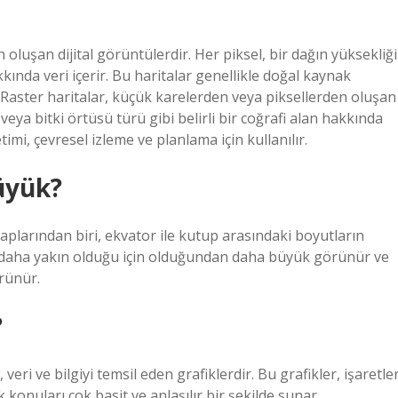
oluşan dijital görüntülerdir. Her piksel, bir dağın yüksekliği
akkında veri içerir. Bu haritalar genellikle doğal kaynak
r. Raster haritalar, küçük karelerden veya piksellerden oluşan
 veya bitki örtüsü türü gibi belirli bir coğrafi alan hakkında
timi, çevresel izleme ve planlama için kullanılır.
üyük?
aplarından biri, ekvator ile kutup arasındaki boyutların
 daha yakın olduğu için olduğundan daha büyük görünür ve
rünür.
?
, veri ve bilgiyi temsil eden grafiklerdir. Bu grafikler, işaretler
konuları çok basit ve anlaşılır bir şekilde sunar.