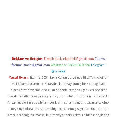
giriş
betexper indir
Reklam ve İletişim:
E-mail:
backlinkpaneli@gmail.com
Teams:
forumhizmeti@gmail.com
Whatsapp: 0262 606 0 726
Telegram:
@karabul
Yasal Uyarı:
Sitemiz, 5651 Sayılı Kanun gereğince Bilgi Teknolojileri
ve İletişim Kurumu (BTK) tarafından onaylanmış bir Yer Sağlayıcı
olarak hizmet vermektedir. Bu nedenle, sitedeki içerikleri proaktif
olarak denetleme veya araştırma yükümlülüğümüz bulunmamaktadır.
Ancak, üyelerimiz yazdıkları içeriklerin sorumluluğunu taşımakta olup,
siteye üye olarak bu sorumluluğu kabul etmiş sayılırlar. Bu internet
sitesi, herhangi bir marka, kurum veya şahıs şirketi ile hiçbir bağlantısı