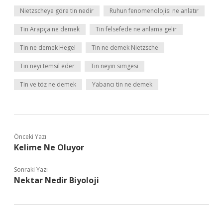
Nietzscheye göre tin nedir
Ruhun fenomenolojisi ne anlatır
Tin Arapça ne demek
Tin felsefede ne anlama gelir
Tin ne demek Hegel
Tin ne demek Nietzsche
Tin neyi temsil eder
Tin neyin simgesi
Tin ve töz ne demek
Yabancı tin ne demek
Önceki Yazı
Kelime Ne Oluyor
Sonraki Yazı
Nektar Nedir Biyoloji