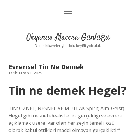
menüyü
Anasayfa
aç
Gizlilik Politikası
Okyanus Macera Günlüğü
Yasal Uyarı
Deniz hikayeleriyle dolu keyifli yolculuk!
Hakkımızda
Evrensel Tin Ne Demek
Tarih: Nisan 1, 2025
Tin ne demek Hegel?
TİN: ÖZNEL, NESNEL VE MUTLAK Spirit; Alm. Geist)
Hegel gibi nesnel idealistlerin, gerçekliği ve evreni
açıklamak üzere, var olan her şeyin temeli, özü
olarak kabul ettikleri maddi olmayan gerçekliktir”