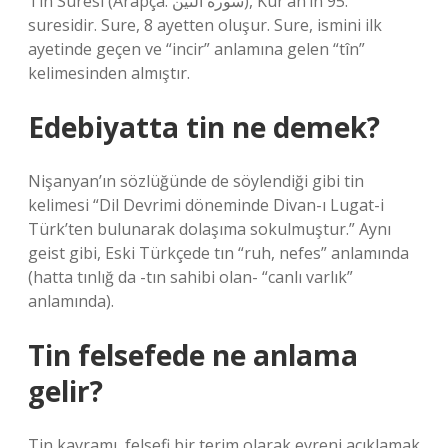
Tin Suresi (Arapça: سورة التين), Kur’an’ın 95.
suresidir. Sure, 8 ayetten oluşur. Sure, ismini ilk
ayetinde geçen ve “incir” anlamına gelen “tîn”
kelimesinden almıştır.
Edebiyatta tin ne demek?
Nişanyan’ın sözlüğünde de söylendiği gibi tin
kelimesi “Dil Devrimi döneminde Divan-ı Lugat-i
Türk’ten bulunarak dolaşıma sokulmuştur.” Aynı
geist gibi, Eski Türkçede tın “ruh, nefes” anlamında
(hatta tınlığ da -tın sahibi olan- “canlı varlık”
anlamında).
Tin felsefede ne anlama
gelir?
Tin kavramı, felsefi bir terim olarak evreni açıklamak