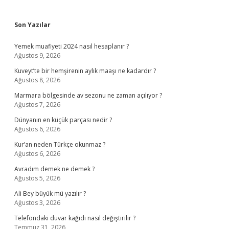
Sidebar
Son Yazılar
Yemek muafiyeti 2024 nasıl hesaplanır ?
Ağustos 9, 2026
Kuveyt’te bir hemşirenin aylık maaşı ne kadardır ?
Ağustos 8, 2026
Marmara bölgesinde av sezonu ne zaman açılıyor ?
Ağustos 7, 2026
Dünyanın en küçük parçası nedir ?
Ağustos 6, 2026
Kur’an neden Türkçe okunmaz ?
Ağustos 6, 2026
Avradım demek ne demek ?
Ağustos 5, 2026
Ali Bey büyük mü yazılır ?
Ağustos 3, 2026
Telefondaki duvar kağıdı nasıl değiştirilir ?
Temmuz 31, 2026