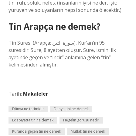
tin: ruh, soluk, nefes. (insanların iyisi ne der, işit:
yürüyen ve soluyanların hepsi sonunda ölecektir.)
Tin Arapça ne demek?
Tin Suresi (Arapça: سورة التين), Kur’an’ın 95.
suresidir. Sure, 8 ayetten oluşur. Sure, ismini ilk
ayetinde geçen ve “incir” anlamına gelen “tîn”
kelimesinden almıştır.
Tarih:
Makaleler
Dünya ne terimidir
Dünya tini ne demek
Edebiyatta tin ne demek
Hegelin görüşü nedir
Kuranda geçen tin ne demek
Mutlak tin ne demek