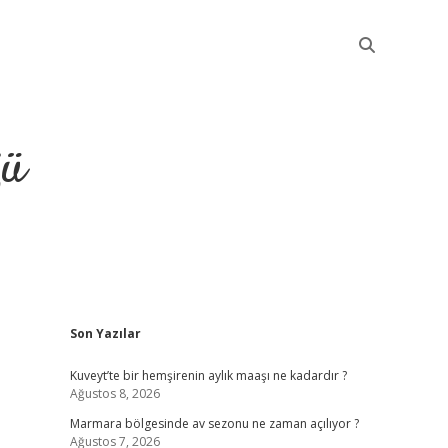
ğü
Sidebar
Son Yazılar
elexbet güncel giriş
Kuveyt’te bir hemşirenin aylık maaşı ne kadardır ?
Ağustos 8, 2026
Marmara bölgesinde av sezonu ne zaman açılıyor ?
Ağustos 7, 2026