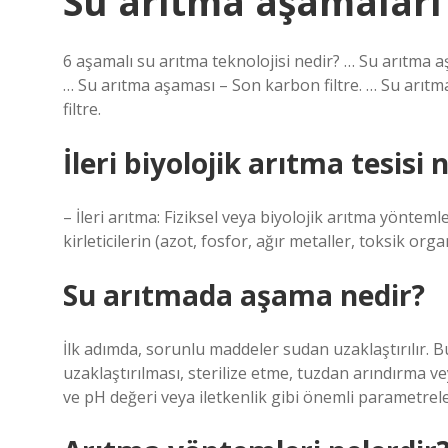
Su arıtma aşamaları 
6 aşamalı su arıtma teknolojisi nedir? … Su arıtma 
… Su arıtma aşaması – Son karbon filtre. … Su arıtma
filtre.
İleri biyolojik arıtma tesisi 
– İleri arıtma: Fiziksel veya biyolojik arıtma yönte
kirleticilerin (azot, fosfor, ağır metaller, toksik or
Su arıtmada aşama nedir?
İlk adımda, sorunlu maddeler sudan uzaklaştırılır. 
uzaklaştırılması, sterilize etme, tuzdan arındırma vey
ve pH değeri veya iletkenlik gibi önemli parametreler