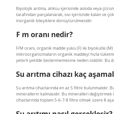
Biyolojik arıtma, atıksu içerisinde askıda veya çö
tarafından parçalanarak, sıvı içerisinde kalan ve çök
inorganik bileşiklere dönüştürülmesidir.
F m oranı nedir?
F/M oranı, organik madde yükü (F) ile biyokütle (M) a
mikroorganizmaların organik maddeyi hızla tüketme
yeterli şekilde beslenmemesine neden olabilir. Bu da 
Su arıtma cihazı kaç aşamal
Su arıtma cihazlarında en az 5 filtre bulunmalıdır. B
minerallerin kalmasıdır. Bu mineralleri değiştirmek içi
cihazlarında toplam 5-6-7-8 filtre olmak üzere 8 aş
Su arıtımı nasıl gerçekleşir?