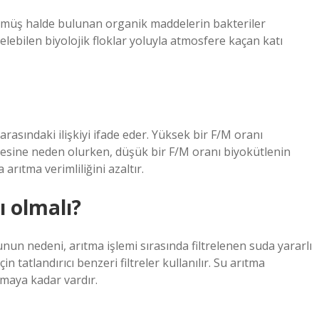
zünmüş halde bulunan organik maddelerin bakteriler
elebilen biyolojik floklar yoluyla atmosfere kaçan katı
rasındaki ilişkiyi ifade eder. Yüksek bir F/M oranı
sine neden olurken, düşük bir F/M oranı biyokütlenin
arıtma verimliliğini azaltır.
ı olmalı?
unun nedeni, arıtma işlemi sırasında filtrelenen suda yararlı
n tatlandırıcı benzeri filtreler kullanılır. Su arıtma
amaya kadar vardır.