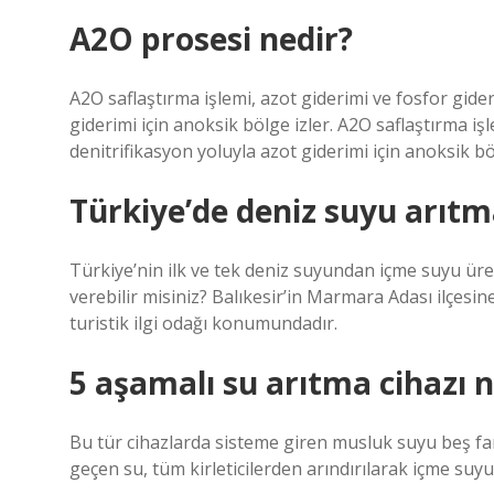
A2O prosesi nedir?
A2O saflaştırma işlemi, azot giderimi ve fosfor gider
giderimi için anoksik bölge izler. A2O saflaştırma işl
denitrifikasyon yoluyla azot giderimi için anoksik böl
Türkiye’de deniz suyu arıtma
Türkiye’nin ilk ve tek deniz suyundan içme suyu üre
verebilir misiniz? Balıkesir’in Marmara Adası ilçesine
turistik ilgi odağı konumundadır.
5 aşamalı su arıtma cihazı
Bu tür cihazlarda sisteme giren musluk suyu beş fa
geçen su, tüm kirleticilerden arındırılarak içme suyu 