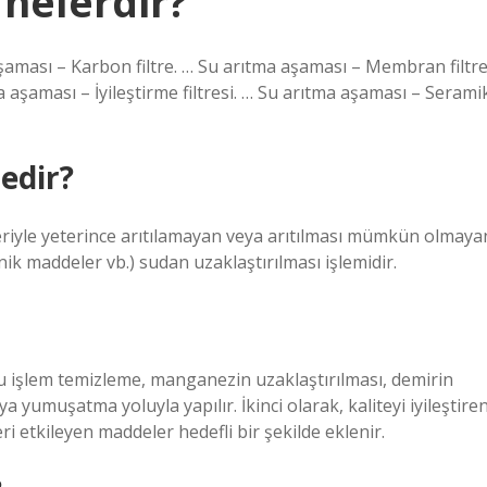
nelerdir?
aşaması – Karbon filtre. … Su arıtma aşaması – Membran filtre
 aşaması – İyileştirme filtresi. … Su arıtma aşaması – Serami
nedir?
mleriyle yeterince arıtılamayan veya arıtılması mümkün olmaya
ganik maddeler vb.) sudan uzaklaştırılması işlemidir.
Bu işlem temizleme, manganezin uzaklaştırılması, demirin
a yumuşatma yoluyla yapılır. İkinci olarak, kaliteyi iyileştire
i etkileyen maddeler hedefli bir şekilde eklenir.