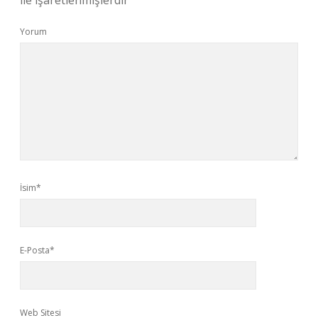
ile işaretlenmişlerdir
Yorum
İsim*
E-Posta*
Web Sitesi