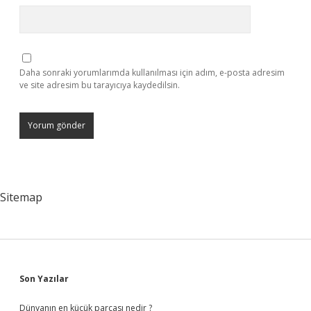
Daha sonraki yorumlarımda kullanılması için adım, e-posta adresim
ve site adresim bu tarayıcıya kaydedilsin.
Sitemap
Sidebar
Son Yazılar
Dünyanın en küçük parçası nedir ?