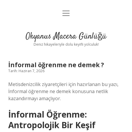
menüyü
Anasayfa
aç
Gizlilik Politikası
Okyanus Macera Günlüğü
Yasal Uyarı
Deniz hikayeleriyle dolu keyifli yolculuk!
Hakkımızda
İnformal öğrenme ne demek ?
Tarih: Haziran 7, 2026
Metisdenizcilik ziyaretçileri için hazırlanan bu yazı,
İnformal öğrenme ne demek konusuna netlik
kazandırmayı amaçlıyor.
İnformal Öğrenme:
Antropolojik Bir Keşif