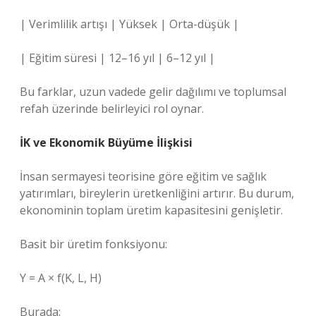
| Verimlilik artışı | Yüksek | Orta-düşük |
| Eğitim süresi | 12–16 yıl | 6–12 yıl |
Bu farklar, uzun vadede gelir dağılımı ve toplumsal
refah üzerinde belirleyici rol oynar.
İK ve Ekonomik Büyüme İlişkisi
İnsan sermayesi teorisine göre eğitim ve sağlık
yatırımları, bireylerin üretkenliğini artırır. Bu durum,
ekonominin toplam üretim kapasitesini genişletir.
Basit bir üretim fonksiyonu:
Y = A × f(K, L, H)
Burada: