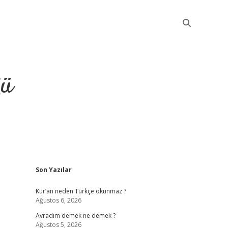
ğü
Sidebar
Son Yazılar
elexbet güncel giriş
bet
Kur’an neden Türkçe okunmaz ?
Ağustos 6, 2026
Avradım demek ne demek ?
Ağustos 5, 2026