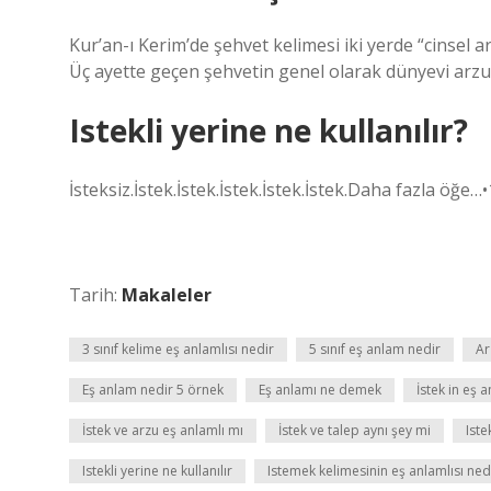
Kur’an-ı Kerim’de şehvet kelimesi iki yerde “cinsel a
Üç ayette geçen şehvetin genel olarak dünyevi arzula
Istekli yerine ne kullanılır?
İsteksiz.İstek.İstek.İstek.İstek.İstek.Daha fazla öğe…
Tarih:
Makaleler
3 sınıf kelime eş anlamlısı nedir
5 sınıf eş anlam nedir
Ar
Eş anlam nedir 5 örnek
Eş anlamı ne demek
İstek in eş 
İstek ve arzu eş anlamlı mı
İstek ve talep aynı şey mi
Iste
Istekli yerine ne kullanılır
Istemek kelimesinin eş anlamlısı ned