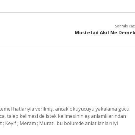
Sonraki Yaz
Mustefad Akıl Ne Deme
e temel hatlarıyla verilmiş, ancak okuyucuyu yakalama gücü
rıca, talep kelimesi de istek kelimesinin eş anlamlılarından
sıt ; Keyif ; Meram ; Murat . bu bölümde anlatılanları iyi