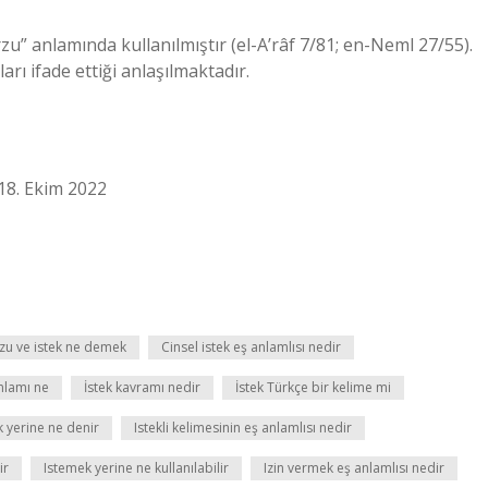
rzu” anlamında kullanılmıştır (el-A’râf 7/81; en-Neml 27/55).
rı ifade ettiği anlaşılmaktadır.
•18. Ekim 2022
zu ve istek ne demek
Cinsel istek eş anlamlısı nedir
anlamı ne
İstek kavramı nedir
İstek Türkçe bir kelime mi
k yerine ne denir
Istekli kelimesinin eş anlamlısı nedir
ir
Istemek yerine ne kullanılabilir
Izin vermek eş anlamlısı nedir