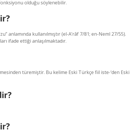
 fonksiyonu olduğu söylenebilir.
ir?
rzu” anlamında kullanılmıştır (el-A’râf 7/81; en-Neml 27/55).
rı ifade ettiği anlaşılmaktadır.
mesinden türemiştir. Bu kelime Eski Türkçe fiil iste-‘den Eski
ir?
ir?