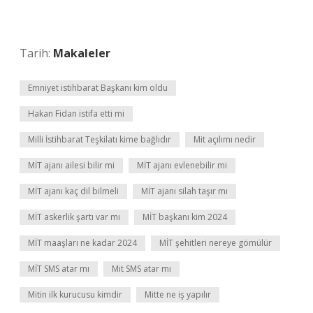
Tarih:
Makaleler
Emniyet istihbarat Başkanı kim oldu
Hakan Fidan istifa etti mi
Milli İstihbarat Teşkilatı kime bağlıdır
Mit açılımı nedir
MİT ajanı ailesi bilir mi
MİT ajanı evlenebilir mi
MİT ajanı kaç dil bilmeli
MİT ajanı silah taşır mı
MİT askerlik şartı var mı
MİT başkanı kim 2024
MİT maaşları ne kadar 2024
MİT şehitleri nereye gömülür
MİT SMS atar mı
Mit SMS atar mı
Mitin ilk kurucusu kimdir
Mitte ne iş yapılır