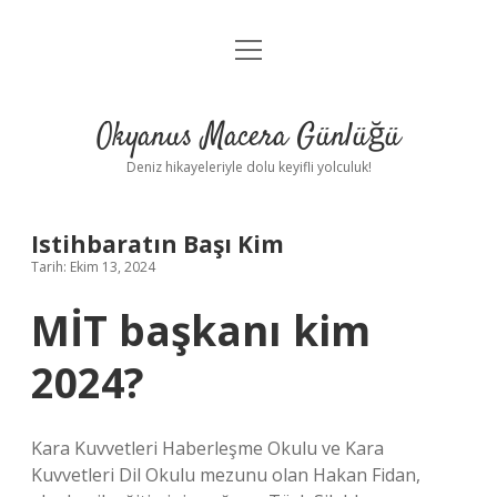
menüyü
Anasayfa
aç
Gizlilik Politikası
Okyanus Macera Günlüğü
Yasal Uyarı
Deniz hikayeleriyle dolu keyifli yolculuk!
Hakkımızda
Istihbaratın Başı Kim
Tarih: Ekim 13, 2024
MİT başkanı kim
2024?
Kara Kuvvetleri Haberleşme Okulu ve Kara
Kuvvetleri Dil Okulu mezunu olan Hakan Fidan,