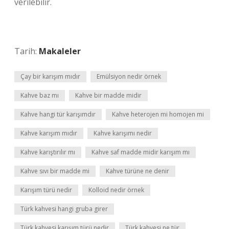
verilebilir.
Tarih:
Makaleler
Çay bir karışım mıdır
Emülsiyon nedir örnek
Kahve baz mı
Kahve bir madde midir
Kahve hangi tür karışımdır
Kahve heterojen mi homojen mi
Kahve karışım mıdır
Kahve karışımı nedir
Kahve karıştırılır mı
Kahve saf madde midir karışım mı
Kahve sıvı bir madde mi
Kahve türüne ne denir
Karışım türü nedir
Kolloid nedir örnek
Türk kahvesi hangi gruba girer
Türk kahvesi karışım türü nedir
Türk kahvesi ne tür