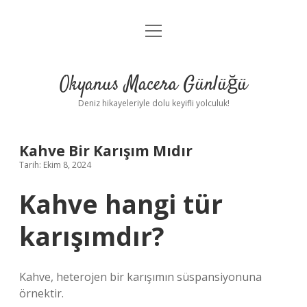
menüyü
Anasayfa
aç
Gizlilik Politikası
Okyanus Macera Günlüğü
Yasal Uyarı
Deniz hikayeleriyle dolu keyifli yolculuk!
Hakkımızda
Kahve Bir Karışım Mıdır
Tarih: Ekim 8, 2024
Kahve hangi tür
karışımdır?
Kahve, heterojen bir karışımın süspansiyonuna
örnektir.