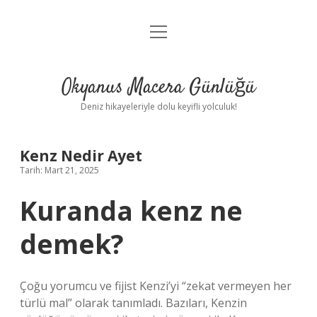
menüyü
Anasayfa
aç
Gizlilik Politikası
Okyanus Macera Günlüğü
Yasal Uyarı
Deniz hikayeleriyle dolu keyifli yolculuk!
Hakkımızda
Kenz Nedir Ayet
Tarih: Mart 21, 2025
Kuranda kenz ne
demek?
Çoğu yorumcu ve fijist Kenzi’yi “zekat vermeyen her
türlü mal” olarak tanımladı. Bazıları, Kenzin