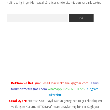
halinde, ilgili içerikler yasal süre içerisinde sitemizden kaldırılacaktır.
Arama
giriş
betexper indir
Reklam ve İletişim:
E-mail:
backlinkpaneli@gmail.com
Teams:
forumhizmeti@gmail.com
Whatsapp: 0262 606 0 726
Telegram:
@karabul
Yasal Uyarı:
Sitemiz, 5651 Sayılı Kanun gereğince Bilgi Teknolojileri
ve İletişim Kurumu (BTK) tarafından onaylanmış bir Yer Sağlayıcı