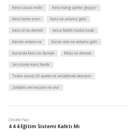
Kenz cezası nedir
Kenz hangi ayette geçiyor
Kenz kimin eseri
Kenz ne anlama gelir
Kenz ül ne demek
Kenzi Mahfi Hadisi nedir
Kenzin anlamı ne
Kuran ismi ne anlama gelir
Kuranda kenz ne demek
Rikâz ne demek
Sırrı Küntü Kenz Nedir
Tevbe suresi 35 ayette ne anlatılmak isteniyor
Zekâtını vermezsen ne olur
Önceki Yazı
4 4 4 Eğitim Sistemi Kalktı Mı