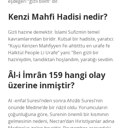
eşdeğeri “gizli bilim” dir.
Kenzi Mahfi Hadisi nedir?
Gizli hazine demektir. İslami Sufizmin temel
kavramlarından biridir. Kutsal bir hadiste, yaratıcı:
“Kuyü Kenzen Mahfiyyen Fe-ahbtttu en urafe fe
Halktül People Li Urafe” yani: “Ben gizli bir
haziniydim, tanıdıktan hoşlandım, yaratığı sevdim.
Âl-i İmrân 159 hangi olay
üzerine inmiştir?
Al -enfal Suresi’nden sonra Ahzâb Suresi’nin
önünde Medine’de bir nâzil oldu. Yorumcuların
çoğunluğuna göre, Surenin önemli bir kısmının
gelmesinin nedeni, Necran’dan Hıristiyanlar adına