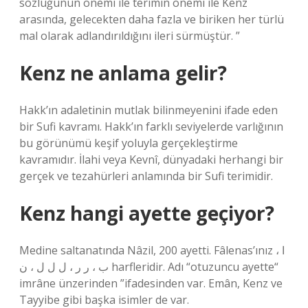
sözlüğünün önemi ile terimin önemi ile Kenz
arasında, gelecekten daha fazla ve biriken her türlü
mal olarak adlandırıldığını ileri sürmüştür. ”
Kenz ne anlama gelir?
Hakk’ın adaletinin mutlak bilinmeyenini ifade eden
bir Sufi kavramı. Hakk’ın farklı seviyelerde varlığının
bu görünümü keşif yoluyla gerçekleştirme
kavramıdır. İlahi veya Kevnî, dünyadaki herhangi bir
gerçek ve tezahürleri anlamında bir Sufi terimidir.
Kenz hangi ayette geçiyor?
Medine saltanatında Nâzil, 200 ayetti. Fâlenas’ınız ا ،
ب ، ر ر ، ل ل ل ، ن harfleridir. Adı “otuzuncu ayette“
imrâne ünzerinden ”ifadesinden var. Emân, Kenz ve
Tayyibe gibi başka isimler de var.