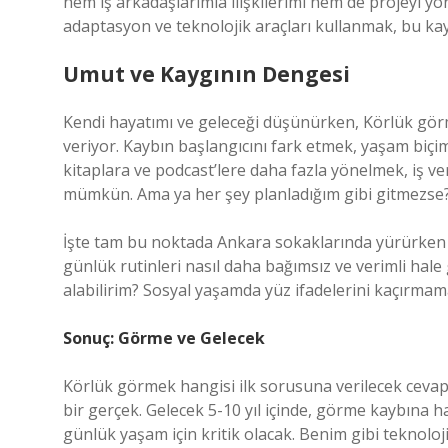
hem iş arkadaşlarımla ilişkilerimi hem de projeyi yö
adaptasyon ve teknolojik araçları kullanmak, bu kay
Umut ve Kaygının Dengesi
Kendi hayatımı ve geleceği düşünürken, Körlük gö
veriyor. Kaybın başlangıcını fark etmek, yaşam biçimi
kitaplara ve podcast’lere daha fazla yönelmek, iş ver
mümkün. Ama ya her şey planladığım gibi gitmezs
İşte tam bu noktada Ankara sokaklarında yürürken g
günlük rutinleri nasıl daha bağımsız ve verimli hale 
alabilirim? Sosyal yaşamda yüz ifadelerini kaçırmama
Sonuç: Görme ve Gelecek
Körlük görmek hangisi ilk sorusuna verilecek cevap, 
bir gerçek. Gelecek 5-10 yıl içinde, görme kaybına ha
günlük yaşam için kritik olacak. Benim gibi teknoloji 