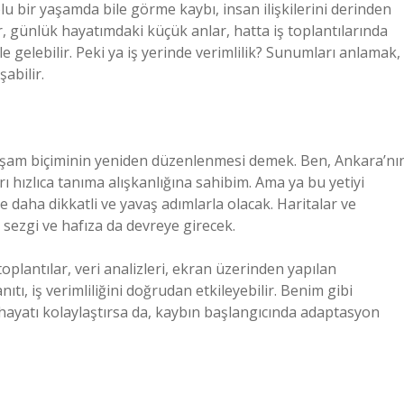
lu bir yaşamda bile görme kaybı, insan ilişkilerini derinden
r, günlük hayatımdaki küçük anlar, hatta iş toplantılarında
e gelebilir. Peki ya iş yerinde verimlilik? Sunumları anlamak,
abilir.
 yaşam biçiminin yeniden düzenlenmesi demek. Ben, Ankara’nı
ı hızlıca tanıma alışkanlığına sahibim. Ama ya bu yetiyi
daha dikkatli ve yavaş adımlarla olacak. Haritalar ve
sezgi ve hafıza da devreye girecek.
oplantılar, veri analizleri, ekran üzerinden yapılan
, iş verimliliğini doğrudan etkileyebilir. Benim gibi
ı hayatı kolaylaştırsa da, kaybın başlangıcında adaptasyon