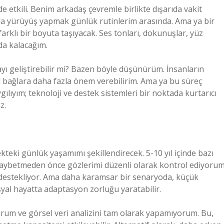
e etkili. Benim arkadaş çevremle birlikte dışarıda vakit
da yürüyüş yapmak günlük rutinlerim arasında. Ama ya bir
arklı bir boyuta taşıyacak. Ses tonları, dokunuşlar, yüz
da kalacağım.
yı geliştirebilir mi? Bazen böyle düşünürüm. İnsanların
al bağlara daha fazla önem verebilirim. Ama ya bu süreç
ılıyım; teknoloji ve destek sistemleri bir noktada kurtarıcı
z.
teki günlük yaşamımı şekillendirecek. 5-10 yıl içinde bazı
kaybetmeden önce gözlerimi düzenli olarak kontrol ediyorum
mı destekliyor. Ama daha karamsar bir senaryoda, küçük
sosyal hayatta adaptasyon zorluğu yaratabilir.
yorum ve görsel veri analizini tam olarak yapamıyorum. Bu,