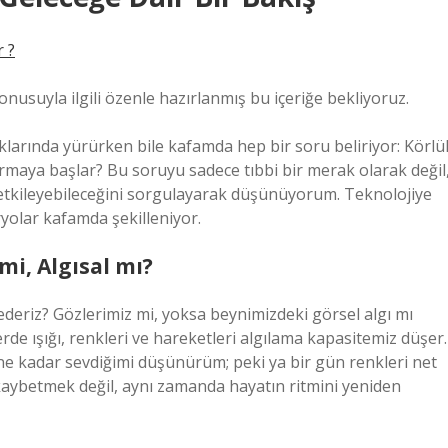
 ?
onusuyla ilgili özenle hazırlanmış bu içeriğe bekliyoruz.
arında yürürken bile kafamda hep bir soru beliriyor: Körlü
rmaya başlar? Bu soruyu sadece tıbbi bir merak olarak değil
ıl etkileyebileceğini sorgulayarak düşünüyorum. Teknolojiye
naryolar kafamda şekilleniyor.
mi, Algısal mı?
ederiz? Gözlerimiz mi, yoksa beynimizdeki görsel algı mı
e ışığı, renkleri ve hareketleri algılama kapasitemiz düşer.
 kadar sevdiğimi düşünürüm; peki ya bir gün renkleri net
 kaybetmek değil, aynı zamanda hayatın ritmini yeniden