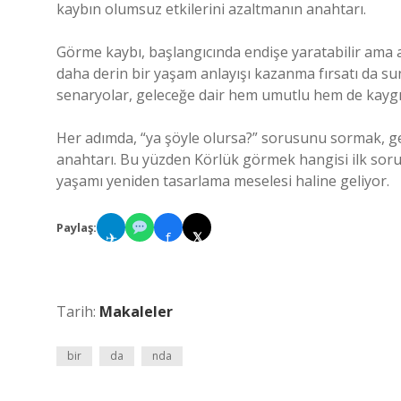
kaybın olumsuz etkilerini azaltmanın anahtarı.
Görme kaybı, başlangıcında endişe yaratabilir ama ay
daha derin bir yaşam anlayışı kazanma fırsatı da
senaryolar, geleceğe dair hem umutlu hem de kaygılı
Her adımda, “ya şöyle olursa?” sorusunu sormak, gel
anahtarı. Bu yüzden Körlük görmek hangisi ilk sorusu
yaşamı yeniden tasarlama meselesi haline geliyor.
Paylaş:
✈
f
𝕏
Tarih:
Makaleler
bir
da
nda