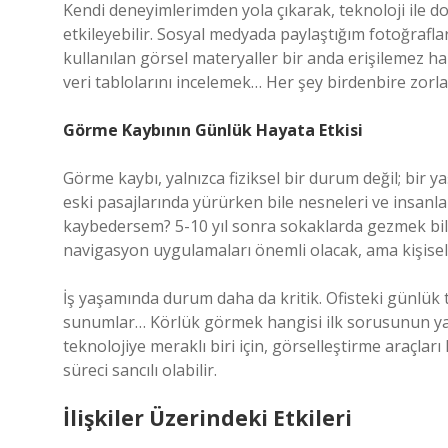
Kendi deneyimlerimden yola çıkarak, teknoloji ile do
etkileyebilir. Sosyal medyada paylaştığım fotoğrafla
kullanılan görsel materyaller bir anda erişilemez hal
veri tablolarını incelemek… Her şey birdenbire zorlaş
Görme Kaybının Günlük Hayata Etkisi
Görme kaybı, yalnızca fiziksel bir durum değil; bir
eski pasajlarında yürürken bile nesneleri ve insanlar
kaybedersem? 5-10 yıl sonra sokaklarda gezmek bile 
navigasyon uygulamaları önemli olacak, ama kişisel 
İş yaşamında durum daha da kritik. Ofisteki günlük t
sunumlar… Körlük görmek hangisi ilk sorusunun yanıtı
teknolojiye meraklı biri için, görselleştirme araçlar
süreci sancılı olabilir.
İlişkiler Üzerindeki Etkileri