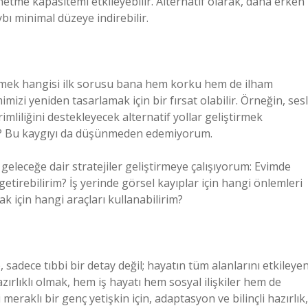
netme kapasitemi etkileyebilir. Alternatif olarak, daha erken
bı minimal düzeye indirebilir.
rmek hangisi ilk sorusu bana hem korku hem de ilham
mizi yeniden tasarlamak için bir fırsat olabilir. Örneğin, sesl
imliliğini destekleyecek alternatif yollar geliştirmek
e? Bu kaygıyı da düşünmeden edemiyorum.
eleceğe dair stratejiler geliştirmeye çalışıyorum: Evimde
getirebilirim? İş yerinde görsel kayıplar için hangi önlemleri
k için hangi araçları kullanabilirim?
sadece tıbbi bir detay değil; hayatın tüm alanlarını etkileye
zırlıklı olmak, hem iş hayatı hem sosyal ilişkiler hem de
meraklı bir genç yetişkin için, adaptasyon ve bilinçli hazırlık,