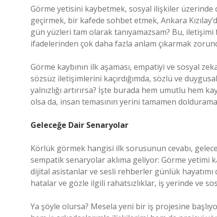
Görme yetisini kaybetmek, sosyal ilişkiler üzerinde d
geçirmek, bir kafede sohbet etmek, Ankara Kızılay’
gün yüzleri tam olarak tanıyamazsam? Bu, iletişimi f
ifadelerinden çok daha fazla anlam çıkarmak zorun
Görme kaybının ilk aşaması, empatiyi ve sosyal zeka
sözsüz iletişimlerini kaçırdığımda, sözlü ve duygus
yalnızlığı artırırsa? İşte burada hem umutlu hem kayg
olsa da, insan temasının yerini tamamen doldurama
Geleceğe Dair Senaryolar
Körlük görmek hangisi ilk sorusunun cevabı, gelecek
sempatik senaryolar aklıma geliyor: Görme yetimi 
dijital asistanlar ve sesli rehberler günlük hayatı
hatalar ve gözle ilgili rahatsızlıklar, iş yerinde ve 
Ya şöyle olursa? Mesela yeni bir iş projesine başlı