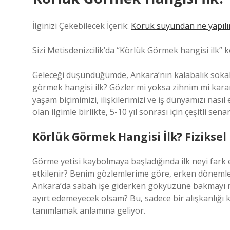
İlginizi Çekebilecek İçerik:
Koruk suyundan ne yapılır
Sizi Metisdenizcilik’da “Körlük Görmek hangisi ilk” k
Geleceği düşündüğümde, Ankara’nın kalabalık sokakl
görmek hangisi ilk? Gözler mi yoksa zihnim mi kara
yaşam biçimimizi, ilişkilerimizi ve iş dünyamızı nas
olan ilgimle birlikte, 5-10 yıl sonrası için çeşitli se
Körlük Görmek Hangisi İlk? Fiziksel 
Görme yetisi kaybolmaya başladığında ilk neyi fark 
etkilenir? Benim gözlemlerime göre, erken dönemlerd
Ankara’da sabah işe giderken gökyüzüne bakmayı ne
ayırt edemeyecek olsam? Bu, sadece bir alışkanlığı
tanımlamak anlamına geliyor.