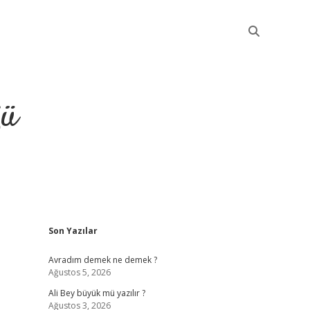
ğü
Sidebar
Son Yazılar
elexbet güncel g
Avradım demek ne demek ?
Ağustos 5, 2026
Ali Bey büyük mü yazılır ?
Ağustos 3, 2026