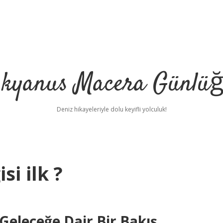
kyanus Macera Günlü
Deniz hikayeleriyle dolu keyifli yolculuk!
i ilk ?
Geleceğe Dair Bir Bakış