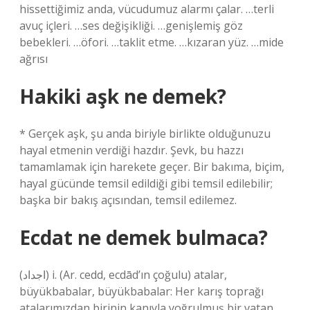
hissettiğimiz anda, vücudumuz alarmı çalar. …terli
avuç içleri. …ses değişikliği. …genişlemiş göz
bebekleri. …öfori. …taklit etme. …kızaran yüz. …mide
ağrısı
Hakiki aşk ne demek?
* Gerçek aşk, şu anda biriyle birlikte olduğunuzu
hayal etmenin verdiği hazdır. Şevk, bu hazzı
tamamlamak için harekete geçer. Bir bakıma, biçim,
hayal gücünde temsil edildiği gibi temsil edilebilir;
başka bir bakış açısından, temsil edilemez.
Ecdat ne demek bulmaca?
(ﺍﺟﺪﺍﺩ) i. (Ar. cedd, ecdād’ın çoğulu) atalar,
büyükbabalar, büyükbabalar: Her karış toprağı
atalarımızdan birinin kanıyla yoğrulmuş bir vatan…