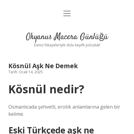
menüyü
Anasayfa
aç
Gizlilik Politikası
Okyanus Macera Günlüğü
Yasal Uyarı
Deniz hikayeleriyle dolu keyifli yolculuk!
Hakkımızda
Kösnül Aşk Ne Demek
Tarih: Ocak 14, 2025
Kösnül nedir?
Osmanlıcada şehvetli, erotik anlamlarına gelen bir
kelime.
Eski Türkçede aşk ne