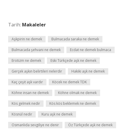
Tarih:
Makaleler
Aşkpirin ne demek
Bulmacada saraka ne demek
Bulmacada şehvani ne demek
Ecdat ne demek bulmaca
Erotizm ne demek
Eski Türkçede aşk ne demek
Gerçek aşkın belirtileri nelerdir
Hakiki aşk ne demek
Kaç çeşit aşk vardır
Köcek ne demek TDK
Köhne insan ne demek
Köhne olmak ne demek
Kös gelmek nedir
Kös kös beklemek ne demek
Kösnül nedir
Kuru aşk ne demek
Osmanlıda sevgiliye ne denir
Öz Türkçede aşk ne demek