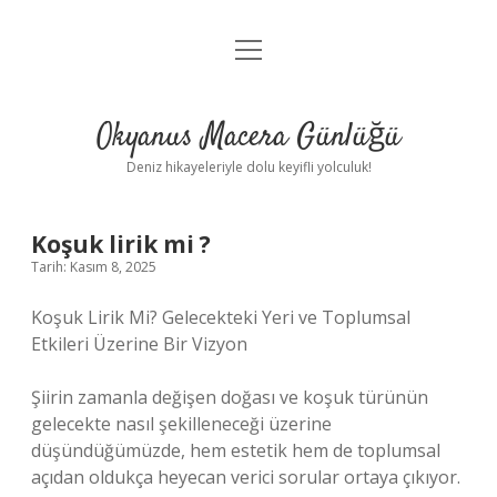
menüyü
Anasayfa
aç
Gizlilik Politikası
Okyanus Macera Günlüğü
Yasal Uyarı
Deniz hikayeleriyle dolu keyifli yolculuk!
Hakkımızda
Koşuk lirik mi ?
Tarih: Kasım 8, 2025
Koşuk Lirik Mi? Gelecekteki Yeri ve Toplumsal
Etkileri Üzerine Bir Vizyon
Şiirin zamanla değişen doğası ve koşuk türünün
gelecekte nasıl şekilleneceği üzerine
düşündüğümüzde, hem estetik hem de toplumsal
açıdan oldukça heyecan verici sorular ortaya çıkıyor.