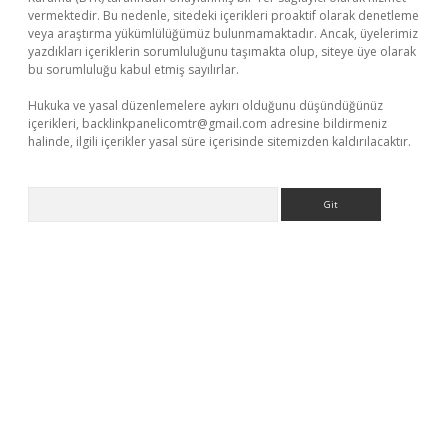
vermektedir. Bu nedenle, sitedeki içerikleri proaktif olarak denetleme
veya araştırma yükümlülüğümüz bulunmamaktadır. Ancak, üyelerimiz
yazdıkları içeriklerin sorumluluğunu taşımakta olup, siteye üye olarak
bu sorumluluğu kabul etmiş sayılırlar.
Hukuka ve yasal düzenlemelere aykırı olduğunu düşündüğünüz
içerikleri,
backlinkpanelicomtr@gmail.com
adresine bildirmeniz
halinde, ilgili içerikler yasal süre içerisinde sitemizden kaldırılacaktır.
Arama
l giriş
betexper indir