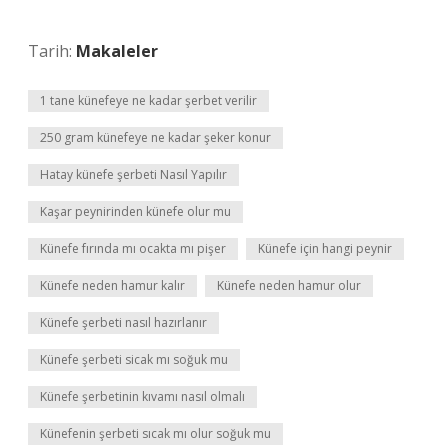
Tarih:
Makaleler
1 tane künefeye ne kadar şerbet verilir
250 gram künefeye ne kadar şeker konur
Hatay künefe şerbeti Nasıl Yapılır
Kaşar peynirinden künefe olur mu
Künefe fırında mı ocakta mı pişer
Künefe için hangi peynir
Künefe neden hamur kalır
Künefe neden hamur olur
Künefe şerbeti nasıl hazırlanır
Künefe şerbeti sicak mı soğuk mu
Künefe şerbetinin kıvamı nasıl olmalı
Künefenin şerbeti sıcak mı olur soğuk mu