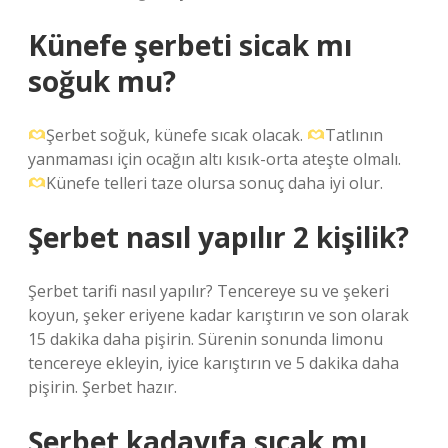
Künefe şerbeti sicak mı
soğuk mu?
Şerbet soğuk, künefe sıcak olacak.
Tatlının
yanmaması için ocağın altı kısık-orta ateşte olmalı.
Künefe telleri taze olursa sonuç daha iyi olur.
Şerbet nasıl yapılır 2 kişilik?
Şerbet tarifi nasıl yapılır? Tencereye su ve şekeri
koyun, şeker eriyene kadar karıştırın ve son olarak
15 dakika daha pişirin. Sürenin sonunda limonu
tencereye ekleyin, iyice karıştırın ve 5 dakika daha
pişirin. Şerbet hazır.
Şerbet kadayıfa sıcak mı