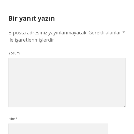
Bir yanıt yazın
E-posta adresiniz yayınlanmayacak.
Gerekli alanlar
*
ile işaretlenmişlerdir
Yorum
İsim*