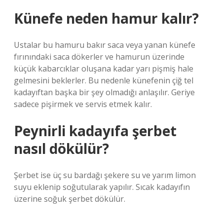
Künefe neden hamur kalır?
Ustalar bu hamuru bakır saca veya yanan künefe
fırınındaki saca dökerler ve hamurun üzerinde
küçük kabarcıklar oluşana kadar yarı pişmiş hale
gelmesini beklerler. Bu nedenle künefenin çiğ tel
kadayıftan başka bir şey olmadığı anlaşılır. Geriye
sadece pişirmek ve servis etmek kalır.
Peynirli kadayıfa şerbet
nasıl dökülür?
Şerbet ise üç su bardağı şekere su ve yarım limon
suyu eklenip soğutularak yapılır. Sıcak kadayıfın
üzerine soğuk şerbet dökülür.