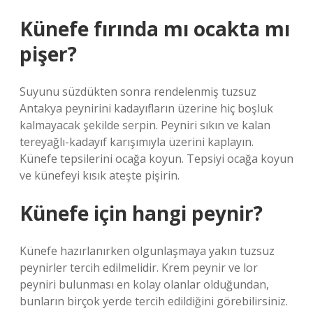
Künefe fırında mı ocakta mı
pişer?
Suyunu süzdükten sonra rendelenmiş tuzsuz
Antakya peynirini kadayıfların üzerine hiç boşluk
kalmayacak şekilde serpin. Peyniri sıkın ve kalan
tereyağlı-kadayıf karışımıyla üzerini kaplayın.
Künefe tepsilerini ocağa koyun. Tepsiyi ocağa koyun
ve künefeyi kısık ateşte pişirin.
Künefe için hangi peynir?
Künefe hazırlanırken olgunlaşmaya yakın tuzsuz
peynirler tercih edilmelidir. Krem peynir ve lor
peyniri bulunması en kolay olanlar olduğundan,
bunların birçok yerde tercih edildiğini görebilirsiniz.