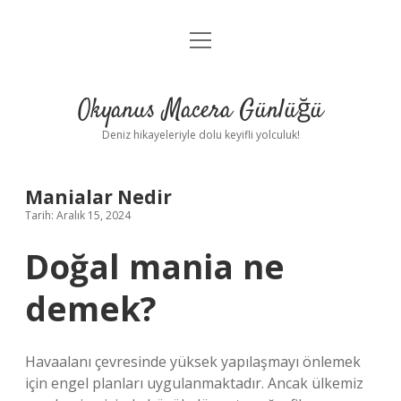
menüyü
Anasayfa
aç
Gizlilik Politikası
Okyanus Macera Günlüğü
Yasal Uyarı
Deniz hikayeleriyle dolu keyifli yolculuk!
Hakkımızda
Manialar Nedir
Tarih: Aralık 15, 2024
Doğal mania ne
demek?
Havaalanı çevresinde yüksek yapılaşmayı önlemek
için engel planları uygulanmaktadır. Ancak ülkemiz