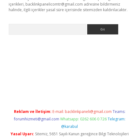
içerikleri,
backlinkpanelicomtr@gmail.com
adresine bildirmeniz
halinde, ilgili içerikler yasal süre içerisinde sitemizden kaldırılacaktır.
Arama
giriş
betexper indir
Reklam ve İletişim:
E-mail:
backlinkpaneli@gmail.com
Teams:
forumhizmeti@gmail.com
Whatsapp: 0262 606 0 726
Telegram:
@karabul
Yasal Uyarı:
Sitemiz, 5651 Sayılı Kanun gereğince Bilgi Teknolojileri