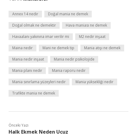
Annex 14 nedir
Doğal mania ne demek
Doğal olmak ne demektir
Hava maniası ne demek
Havaalanı yakınına imar verilir mi
M2 nedir inşaat
Maina nedir
Mani ne demek tip
Mania atışı ne demek
Mania nedir inşaat
Mania nedir psikolojide
Mania planı nedir
Mania raporu nedir
Mania sınırlama yüzeyleri nedir
Mania yüksekliği nedir
Trafikte mania ne demek
Önceki Yazı
Halk Ekmek Neden Ucuz