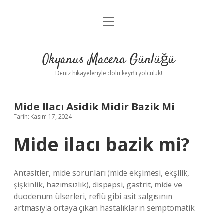
menüyü
Anasayfa
aç
Gizlilik Politikası
Okyanus Macera Günlüğü
Yasal Uyarı
Deniz hikayeleriyle dolu keyifli yolculuk!
Hakkımızda
Mide Ilacı Asidik Midir Bazik Mi
Tarih: Kasım 17, 2024
Mide ilacı bazik mi?
Antasitler, mide sorunları (mide ekşimesi, ekşilik,
şişkinlik, hazımsızlık), dispepsi, gastrit, mide ve
duodenum ülserleri, reflü gibi asit salgısının
artmasıyla ortaya çıkan hastalıkların semptomatik