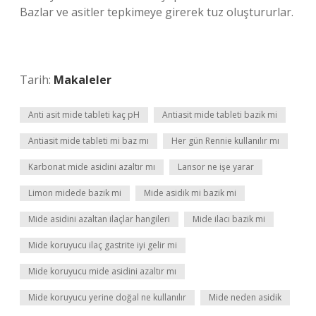
Bazlar ve asitler tepkimeye girerek tuz oluştururlar.
Tarih:
Makaleler
Anti asit mide tableti kaç pH
Antiasit mide tableti bazik mi
Antiasit mide tableti mi baz mı
Her gün Rennie kullanılır mı
Karbonat mide asidini azaltır mı
Lansor ne işe yarar
Limon midede bazik mi
Mide asidik mi bazik mi
Mide asidini azaltan ilaçlar hangileri
Mide ilacı bazik mi
Mide koruyucu ilaç gastrite iyi gelir mi
Mide koruyucu mide asidini azaltır mı
Mide koruyucu yerine doğal ne kullanılır
Mide neden asidik