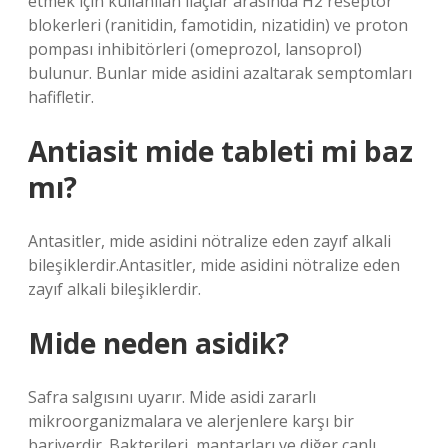
etmek için kullanılan ilaçlar arasında H2 reseptör
blokerleri (ranitidin, famotidin, nizatidin) ve proton
pompası inhibitörleri (omeprozol, lansoprol)
bulunur. Bunlar mide asidini azaltarak semptomları
hafifletir.
Antiasit mide tableti mi baz
mı?
Antasitler, mide asidini nötralize eden zayıf alkali
bileşiklerdir.Antasitler, mide asidini nötralize eden
zayıf alkali bileşiklerdir.
Mide neden asidik?
Safra salgısını uyarır. Mide asidi zararlı
mikroorganizmalara ve alerjenlere karşı bir
bariyerdir. Bakterileri, mantarları ve diğer canlı