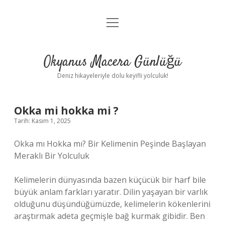
menüyü
Anasayfa
aç
Gizlilik Politikası
Okyanus Macera Günlüğü
Yasal Uyarı
Deniz hikayeleriyle dolu keyifli yolculuk!
Hakkımızda
Okka mi hokka mi ?
Tarih: Kasım 1, 2025
Okka mı Hokka mı? Bir Kelimenin Peşinde Başlayan
Meraklı Bir Yolculuk
Kelimelerin dünyasında bazen küçücük bir harf bile
büyük anlam farkları yaratır. Dilin yaşayan bir varlık
olduğunu düşündüğümüzde, kelimelerin kökenlerini
araştırmak adeta geçmişle bağ kurmak gibidir. Ben