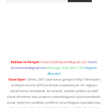
 giriş
betexper indir
Reklam ve İletişim:
E-mail:
backlinkpaneli@gmail.com
Teams:
forumhizmeti@gmail.com
Whatsapp: 0262 606 0 726
Telegram:
@karabul
Yasal Uyarı:
Sitemiz, 5651 Sayılı Kanun gereğince Bilgi Teknolojileri
ve İletişim Kurumu (BTK) tarafından onaylanmış bir Yer Sağlayıcı
olarak hizmet vermektedir. Bu nedenle, sitedeki içerikleri proaktif
olarak denetleme veya araştırma yükümlülüğümüz bulunmamaktadır.
Ancak, üyelerimiz yazdıkları içeriklerin sorumluluğunu taşımakta olup,