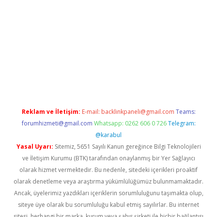
riş
betexper indir
Reklam ve İletişim:
E-mail:
backlinkpaneli@gmail.com
Teams:
forumhizmeti@gmail.com
Whatsapp: 0262 606 0 726
Telegram:
@karabul
Yasal Uyarı:
Sitemiz, 5651 Sayılı Kanun gereğince Bilgi Teknolojileri
ve İletişim Kurumu (BTK) tarafından onaylanmış bir Yer Sağlayıcı
olarak hizmet vermektedir. Bu nedenle, sitedeki içerikleri proaktif
olarak denetleme veya araştırma yükümlülüğümüz bulunmamaktadır.
Ancak, üyelerimiz yazdıkları içeriklerin sorumluluğunu taşımakta olup,
siteye üye olarak bu sorumluluğu kabul etmiş sayılırlar. Bu internet
sitesi, herhangi bir marka, kurum veya şahıs şirketi ile hiçbir bağlantısı