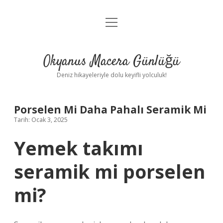
menüyü
Anasayfa
aç
Gizlilik Politikası
Okyanus Macera Günlüğü
Yasal Uyarı
Deniz hikayeleriyle dolu keyifli yolculuk!
Hakkımızda
Porselen Mi Daha Pahalı Seramik Mi
Tarih: Ocak 3, 2025
Yemek takımı
seramik mi porselen
mi?