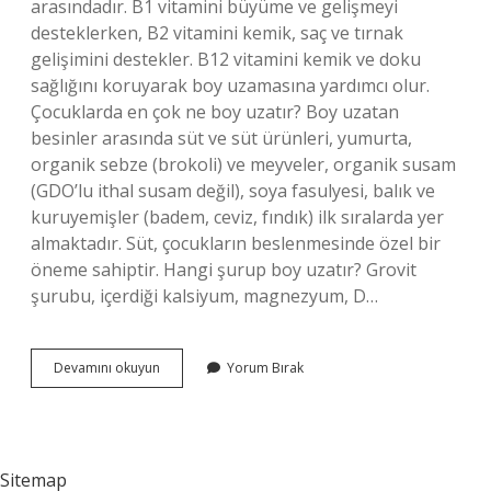
arasındadır. B1 vitamini büyüme ve gelişmeyi
desteklerken, B2 vitamini kemik, saç ve tırnak
gelişimini destekler. B12 vitamini kemik ve doku
sağlığını koruyarak boy uzamasına yardımcı olur.
Çocuklarda en çok ne boy uzatır? Boy uzatan
besinler arasında süt ve süt ürünleri, yumurta,
organik sebze (brokoli) ve meyveler, organik susam
(GDO’lu ithal susam değil), soya fasulyesi, balık ve
kuruyemişler (badem, ceviz, fındık) ilk sıralarda yer
almaktadır. Süt, çocukların beslenmesinde özel bir
öneme sahiptir. Hangi şurup boy uzatır? Grovit
şurubu, içerdiği kalsiyum, magnezyum, D…
Çocukların
Devamını okuyun
Yorum Bırak
Boy
Uzaması
Için
Hangi
Vitamin
Sitemap