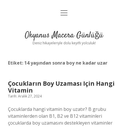
menüyü
Anasayfa
aç
Gizlilik Politikası
Okyanus Macera Günlüğü
Yasal Uyarı
Deniz hikayeleriyle dolu keyifli yolculuk!
Hakkımızda
Etiket:
14 yaşından sonra boy ne kadar uzar
Çocukların Boy Uzaması Için Hangi
Vitamin
Tarih: Aralık 27, 2024
Çocuklarda hangi vitamin boy uzatır? B grubu
vitaminlerden olan B1, B2 ve B12 vitaminleri
çocuklarda boy uzamasını destekleyen vitaminler