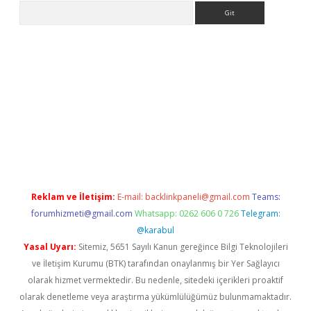
Arama
et güncel giriş
betexper indir
Reklam ve İletişim:
E-mail:
backlinkpaneli@gmail.com
Teams:
forumhizmeti@gmail.com
Whatsapp: 0262 606 0 726
Telegram:
@karabul
Yasal Uyarı:
Sitemiz, 5651 Sayılı Kanun gereğince Bilgi Teknolojileri
ve İletişim Kurumu (BTK) tarafından onaylanmış bir Yer Sağlayıcı
olarak hizmet vermektedir. Bu nedenle, sitedeki içerikleri proaktif
olarak denetleme veya araştırma yükümlülüğümüz bulunmamaktadır.