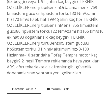
(65 beygir) veya 1. 92 şahin kaç beygir? TEKNİK
ÖZELLİKLEREnerji tipiBenzinOrtalama menzil769
kmSistem gücü75 hpSistem torku130 NmAzami
hız170 km/s10 ek hat 1994 Şahin kaç hp? TEKNİK
ÖZELLİKLEREnerji tipiBenzinMenzil765 kmSistem
gücü80 hpSistem torku122 NmAzami hız165 km/s10
ek hat 93 doğanlar slx kaç beygir? TEKNİK
ÖZELLİKLEREnerji türüBenzinSistem gücü83
hpSistem torku131 NmMaksimum hız-0-100
Hızlanma-10 satır daha Tofaş Tempra motor kaç
beygir? 2. nesil Tempra reklamında hava yastıkları,
ABS, dört tekerlekte disk frenler gibi güvenlik
donanımlarının yanı sıra yeni geliştirilen…
Tofaş
Devamını okuyun
Yorum Bırak
16
Motor
Kaç
Beygir