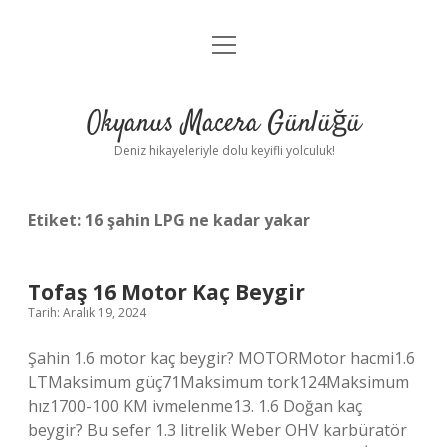
menüyü
Anasayfa
aç
Gizlilik Politikası
Okyanus Macera Günlüğü
Yasal Uyarı
Deniz hikayeleriyle dolu keyifli yolculuk!
Hakkımızda
Etiket:
16 şahin LPG ne kadar yakar
Tofaş 16 Motor Kaç Beygir
Tarih: Aralık 19, 2024
Şahin 1.6 motor kaç beygir? MOTORMotor hacmi1.6
LTMaksimum güç71Maksimum tork124Maksimum
hız1700-100 KM ivmelenme13. 1.6 Doğan kaç
beygir? Bu sefer 1.3 litrelik Weber OHV karbüratör