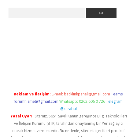
Arama
bet güncel giriş
betexper indir
Reklam ve İletişim:
E-mail:
backlinkpaneli@gmail.com
Teams:
forumhizmeti@gmail.com
Whatsapp: 0262 606 0 726
Telegram:
@karabul
Yasal Uyarı:
Sitemiz, 5651 Sayılı Kanun gereğince Bilgi Teknolojileri
ve İletişim Kurumu (BTK) tarafından onaylanmış bir Yer Sağlayıcı
olarak hizmet vermektedir. Bu nedenle, sitedeki içerikleri proaktif