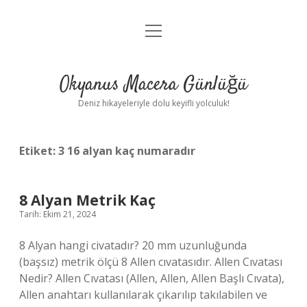
menüyü
Anasayfa
aç
Gizlilik Politikası
Okyanus Macera Günlüğü
Yasal Uyarı
Deniz hikayeleriyle dolu keyifli yolculuk!
Hakkımızda
Etiket:
3 16 alyan kaç numaradır
8 Alyan Metrik Kaç
Tarih: Ekim 21, 2024
8 Alyan hangi civatadır? 20 mm uzunluğunda
(başsız) metrik ölçü 8 Allen cıvatasıdır. Allen Cıvatası
Nedir? Allen Cıvatası (Allen, Allen, Allen Başlı Cıvata),
Allen anahtarı kullanılarak çıkarılıp takılabilen ve