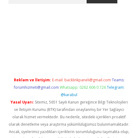
et güncel giriş
betexper indir
Reklam ve İletişim:
E-mail:
backlinkpaneli@gmail.com
Teams:
forumhizmeti@gmail.com
Whatsapp: 0262 606 0 726
Telegram:
@karabul
Yasal Uyarı:
Sitemiz, 5651 Sayılı Kanun gereğince Bilgi Teknolojileri
ve İletişim Kurumu (BTK) tarafından onaylanmış bir Yer Sağlayıcı
olarak hizmet vermektedir. Bu nedenle, sitedeki içerikleri proaktif
olarak denetleme veya araştırma yükümlülüğümüz bulunmamaktadır.
Ancak, üyelerimiz yazdıkları içeriklerin sorumluluğunu taşımakta olup,