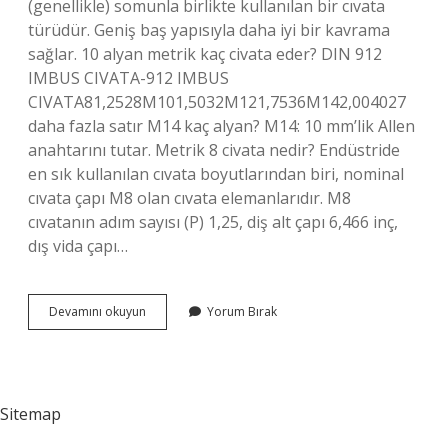
(genellikle) somunla birlikte kullanılan bir cıvata
türüdür. Geniş baş yapısıyla daha iyi bir kavrama
sağlar. 10 alyan metrik kaç civata eder? DIN 912
IMBUS CIVATA-912 IMBUS
CIVATA81,2528M101,5032M121,7536M142,004027
daha fazla satır M14 kaç alyan? M14: 10 mm’lik Allen
anahtarını tutar. Metrik 8 civata nedir? Endüstride
en sık kullanılan cıvata boyutlarından biri, nominal
cıvata çapı M8 olan cıvata elemanlarıdır. M8
cıvatanın adım sayısı (P) 1,25, diş alt çapı 6,466 inç,
dış vida çapı…
8
Devamını okuyun
Yorum Bırak
Alyan
Metrik
Kaç
Sitemap