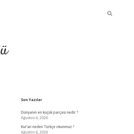
ğü
Sidebar
Son Yazılar
elexbet güncel
Dünyanın en küçük parçası nedir ?
Ağustos 6, 2026
Kur’an neden Türkçe okunmaz ?
Ağustos 6, 2026