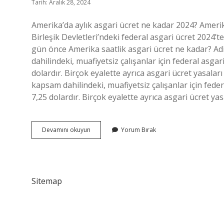
Tarih: Aralık 28, 2024
Amerika’da aylık asgari ücret ne kadar 2024? Amerik
Birleşik Devletleri’ndeki federal asgari ücret 2024’t
gün önce Amerika saatlik asgari ücret ne kadar? Adi
dahilindeki, muafiyetsiz çalışanlar için federal asg
dolardır. Birçok eyalette ayrıca asgari ücret yasaları
kapsam dahilindeki, muafiyetsiz çalışanlar için fed
7,25 dolardır. Birçok eyalette ayrıca asgari ücret yasa
Amerikada
Devamını okuyun
Yorum Bırak
Asgari
Ücret
Ne
Kadar
2024
Sitemap