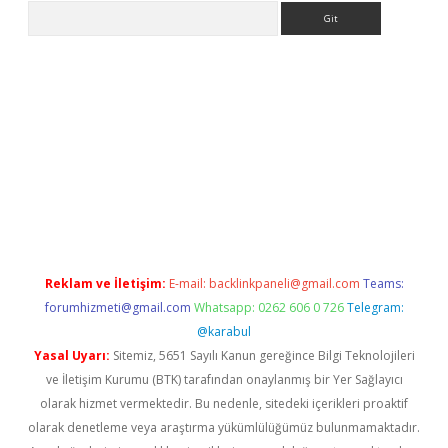
Arama
et güncel giriş
betexper indir
Reklam ve İletişim:
E-mail:
backlinkpaneli@gmail.com
Teams:
forumhizmeti@gmail.com
Whatsapp: 0262 606 0 726
Telegram:
@karabul
Yasal Uyarı:
Sitemiz, 5651 Sayılı Kanun gereğince Bilgi Teknolojileri
ve İletişim Kurumu (BTK) tarafından onaylanmış bir Yer Sağlayıcı
olarak hizmet vermektedir. Bu nedenle, sitedeki içerikleri proaktif
olarak denetleme veya araştırma yükümlülüğümüz bulunmamaktadır.