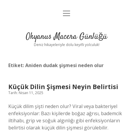
menüyü
Anasayfa
aç
Gizlilik Politikası
Okyanus Macera Günlüğü
Yasal Uyarı
Deniz hikayeleriyle dolu keyifli yolculuk!
Hakkımızda
Etiket:
Aniden dudak şişmesi neden olur
Küçük Dilin Şişmesi Neyin Belirtisi
Tarih: Nisan 11, 2025
Küçük dilim şişti neden olur? Viral veya bakteriyel
enfeksiyonlar: Bazı kişilerde boğaz ağrısı, bademcik
iltihabı, grip ve soğuk algınlığı gibi enfeksiyonların
belirtisi olarak küçük dilin şişmesi görülebilir.