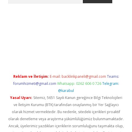
et güncel giriş
betexper indir
Reklam ve İletişim:
E-mail:
backlinkpaneli@gmail.com
Teams:
forumhizmeti@gmail.com
Whatsapp: 0262 606 0 726
Telegram:
@karabul
Yasal Uyarı:
Sitemiz, 5651 Sayılı Kanun gereğince Bilgi Teknolojileri
ve İletişim Kurumu (BTK) tarafından onaylanmış bir Yer Sağlayıcı
olarak hizmet vermektedir. Bu nedenle, sitedeki içerikleri proaktif
olarak denetleme veya araştırma yükümlülüğümüz bulunmamaktadır.
Ancak, üyelerimiz yazdıkları içeriklerin sorumluluğunu taşımakta olup,