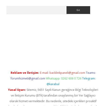
Arama
bet güncel giriş
betexper indir
Reklam ve İletişim:
E-mail:
backlinkpaneli@gmail.com
Teams:
forumhizmeti@gmail.com
Whatsapp: 0262 606 0 726
Telegram:
@karabul
Yasal Uyarı:
Sitemiz, 5651 Sayılı Kanun gereğince Bilgi Teknolojileri
ve İletişim Kurumu (BTK) tarafından onaylanmış bir Yer Sağlayıcı
olarak hizmet vermektedir. Bu nedenle, sitedeki içerikleri proaktif