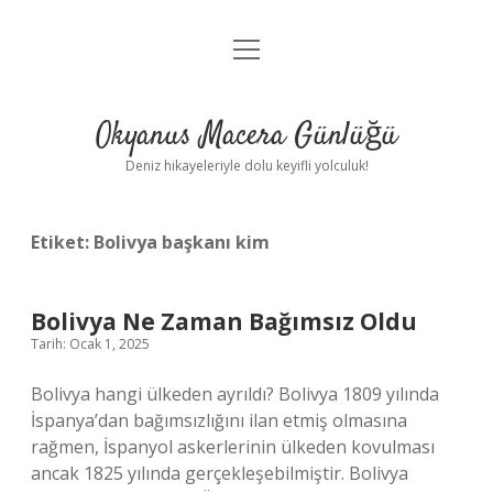
menüyü
Anasayfa
aç
Gizlilik Politikası
Okyanus Macera Günlüğü
Yasal Uyarı
Deniz hikayeleriyle dolu keyifli yolculuk!
Hakkımızda
Etiket:
Bolivya başkanı kim
Bolivya Ne Zaman Bağımsız Oldu
Tarih: Ocak 1, 2025
Bolivya hangi ülkeden ayrıldı? Bolivya 1809 yılında
İspanya’dan bağımsızlığını ilan etmiş olmasına
rağmen, İspanyol askerlerinin ülkeden kovulması
ancak 1825 yılında gerçekleşebilmiştir. Bolivya