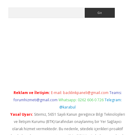
Arama
bet güncel giriş
betexper indir
Reklam ve İletişim:
E-mail:
backlinkpaneli@gmail.com
Teams:
forumhizmeti@gmail.com
Whatsapp: 0262 606 0 726
Telegram:
@karabul
Yasal Uyarı:
Sitemiz, 5651 Sayılı Kanun gereğince Bilgi Teknolojileri
ve İletişim Kurumu (BTK) tarafından onaylanmış bir Yer Sağlayıcı
olarak hizmet vermektedir. Bu nedenle, sitedeki içerikleri proaktif