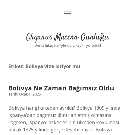
menüyü
Anasayfa
aç
Gizlilik Politikası
Okyanus Macera Günlüğü
Yasal Uyarı
Deniz hikayeleriyle dolu keyifli yolculuk!
Hakkımızda
Etiket:
Bolivya vize istiyor mu
Bolivya Ne Zaman Bağımsız Oldu
Tarih: Ocak 1, 2025
Bolivya hangi ülkeden ayrıldı? Bolivya 1809 yılında
İspanya’dan bağımsızlığını ilan etmiş olmasına
rağmen, İspanyol askerlerinin ülkeden kovulması
ancak 1825 yılında gerçekleşebilmiştir. Bolivya