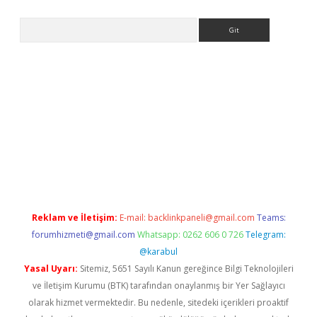
Arama
et güncel giriş
betexper indir
Reklam ve İletişim:
E-mail:
backlinkpaneli@gmail.com
Teams:
forumhizmeti@gmail.com
Whatsapp: 0262 606 0 726
Telegram:
@karabul
Yasal Uyarı:
Sitemiz, 5651 Sayılı Kanun gereğince Bilgi Teknolojileri
ve İletişim Kurumu (BTK) tarafından onaylanmış bir Yer Sağlayıcı
olarak hizmet vermektedir. Bu nedenle, sitedeki içerikleri proaktif