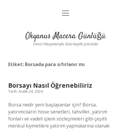
menüyü
Anasayfa
aç
Gizlilik Politikası
Okyanus Macera Günlüğü
Yasal Uyarı
Deniz hikayeleriyle dolu keyifli yolculuk!
Hakkımızda
Etiket:
Borsada para sıfırlanır mı
Borsayı Nasıl Öğrenebiliriz
Tarih: Aralık 24, 2024
Borsa nedir yeni başlayanlar için? Borsa,
yatırımcıların hisse senetleri, tahviller, yatırım
fonları ve vadeli işlem sözleşmeleri gibi çeşitli
menkul kıymetlere yatırım yapmalarına olanak