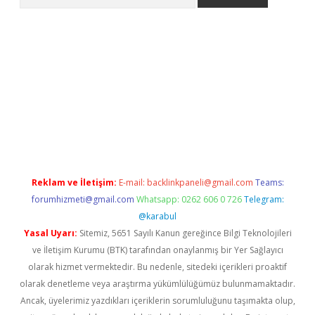
bet güncel giriş
betexper indir
Reklam ve İletişim:
E-mail:
backlinkpaneli@gmail.com
Teams:
forumhizmeti@gmail.com
Whatsapp: 0262 606 0 726
Telegram:
@karabul
Yasal Uyarı:
Sitemiz, 5651 Sayılı Kanun gereğince Bilgi Teknolojileri
ve İletişim Kurumu (BTK) tarafından onaylanmış bir Yer Sağlayıcı
olarak hizmet vermektedir. Bu nedenle, sitedeki içerikleri proaktif
olarak denetleme veya araştırma yükümlülüğümüz bulunmamaktadır.
Ancak, üyelerimiz yazdıkları içeriklerin sorumluluğunu taşımakta olup,