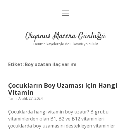
menüyü
Anasayfa
aç
Gizlilik Politikası
Okyanus Macera Günlüğü
Yasal Uyarı
Deniz hikayeleriyle dolu keyifli yolculuk!
Hakkımızda
Etiket:
Boy uzatan ilaç var mı
Çocukların Boy Uzaması Için Hangi
Vitamin
Tarih: Aralık 27, 2024
Çocuklarda hangi vitamin boy uzatır? B grubu
vitaminlerden olan B1, B2 ve B12 vitaminleri
çocuklarda boy uzamasını destekleyen vitaminler