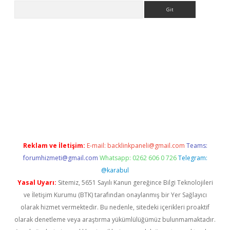
Arama
bet güncel giriş
betexper indir
Reklam ve İletişim:
E-mail:
backlinkpaneli@gmail.com
Teams:
forumhizmeti@gmail.com
Whatsapp: 0262 606 0 726
Telegram:
@karabul
Yasal Uyarı:
Sitemiz, 5651 Sayılı Kanun gereğince Bilgi Teknolojileri
ve İletişim Kurumu (BTK) tarafından onaylanmış bir Yer Sağlayıcı
olarak hizmet vermektedir. Bu nedenle, sitedeki içerikleri proaktif
olarak denetleme veya araştırma yükümlülüğümüz bulunmamaktadır.