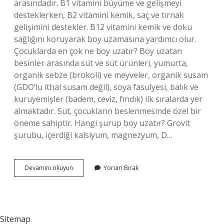
arasındadır. B1 vitamini büyüme ve gelişmeyi
desteklerken, B2 vitamini kemik, saç ve tırnak
gelişimini destekler. B12 vitamini kemik ve doku
sağlığını koruyarak boy uzamasına yardımcı olur.
Çocuklarda en çok ne boy uzatır? Boy uzatan
besinler arasında süt ve süt ürünleri, yumurta,
organik sebze (brokoli) ve meyveler, organik susam
(GDO’lu ithal susam değil), soya fasulyesi, balık ve
kuruyemişler (badem, ceviz, fındık) ilk sıralarda yer
almaktadır. Süt, çocukların beslenmesinde özel bir
öneme sahiptir. Hangi şurup boy uzatır? Grovit
şurubu, içerdiği kalsiyum, magnezyum, D…
Çocukların
Devamını okuyun
Yorum Bırak
Boy
Uzaması
Için
Hangi
Vitamin
Sitemap