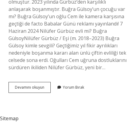
olmuştur. 2023 yılında Gürbüz’den karşılıklı
anlaşarak boşanmıştır. Buğra Gülsoy’un çocuğu var
mı? Buğra Gülsoy’un oğlu Cem ile kamera karşısına
geçtiği de facto Babalar Günü reklamı yayınlandı! 7
Haziran 2024 Nilüfer Gürbüz evli mi? Buğra
GülsoyNilüfer Gürbüz / Eşi (m. 2018–2023) Buğra
Gülsoy kimle sevgili? Geçtiğimiz yıl fikir ayrılıkları
nedeniyle boşanma kararı alan ünlü çiftin evliliği tek
celsede sona erdi. Oğulları Cem uğruna dostluklarını
sürdüren ikiliden Nilüfer Gürbüz, yeni bir…
Buğra
Devamını okuyun
Yorum Bırak
Gülsoy
Bekar
Mı
Sitemap