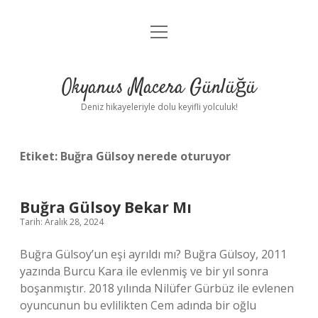
menüyü
Anasayfa
aç
Gizlilik Politikası
Okyanus Macera Günlüğü
Yasal Uyarı
Deniz hikayeleriyle dolu keyifli yolculuk!
Hakkımızda
Etiket:
Buğra Gülsoy nerede oturuyor
Buğra Gülsoy Bekar Mı
Tarih: Aralık 28, 2024
Buğra Gülsoy’un eşi ayrıldı mı? Buğra Gülsoy, 2011
yazında Burcu Kara ile evlenmiş ve bir yıl sonra
boşanmıştır. 2018 yılında Nilüfer Gürbüz ile evlenen
oyuncunun bu evlilikten Cem adında bir oğlu