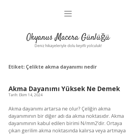
menüyü
Anasayfa
aç
Gizlilik Politikası
Okyanus Macera Günlüğü
Yasal Uyarı
Deniz hikayeleriyle dolu keyifli yolculuk!
Hakkımızda
Etiket:
Çelikte akma dayanımı nedir
Akma Dayanımı Yüksek Ne Demek
Tarih: Ekim 14, 2024
Akma dayanımı artarsa ne olur? Çeliğin akma
dayanımının bir diğer adı da akma noktasıdır. Akma
dayanımının kabul edilen birimi N/mm2’dir. Ortaya
çıkan gerilim akma noktasında kalırsa veya artmaya