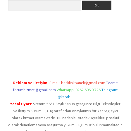
Arama
bet güncel giriş
betexper indir
Reklam ve İletişim:
E-mail:
backlinkpaneli@gmail.com
Teams:
forumhizmeti@gmail.com
Whatsapp: 0262 606 0 726
Telegram:
@karabul
Yasal Uyarı:
Sitemiz, 5651 Sayılı Kanun gereğince Bilgi Teknolojileri
ve İletişim Kurumu (BTK) tarafından onaylanmış bir Yer Sağlayıcı
olarak hizmet vermektedir. Bu nedenle, sitedeki içerikleri proaktif
olarak denetleme veya araştırma yükümlülüğümüz bulunmamaktadır.