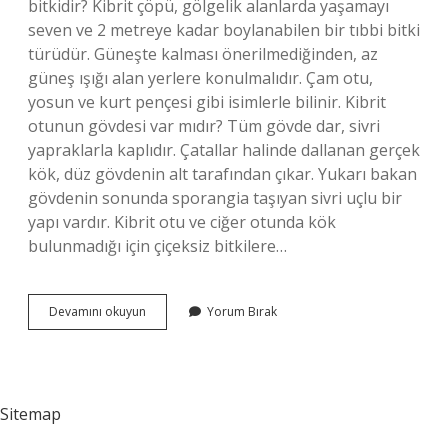
bitkidir? Kibrit çöpü, gölgelik alanlarda yaşamayı
seven ve 2 metreye kadar boylanabilen bir tıbbi bitki
türüdür. Güneşte kalması önerilmediğinden, az
güneş ışığı alan yerlere konulmalıdır. Çam otu,
yosun ve kurt pençesi gibi isimlerle bilinir. Kibrit
otunun gövdesi var mıdır? Tüm gövde dar, sivri
yapraklarla kaplıdır. Çatallar halinde dallanan gerçek
kök, düz gövdenin alt tarafından çıkar. Yukarı bakan
gövdenin sonunda sporangia taşıyan sivri uçlu bir
yapı vardır. Kibrit otu ve ciğer otunda kök
bulunmadığı için çiçeksiz bitkilere…
Kibrit
Devamını okuyun
Yorum Bırak
Otu
Kökü
Var
Mıdır
Sitemap