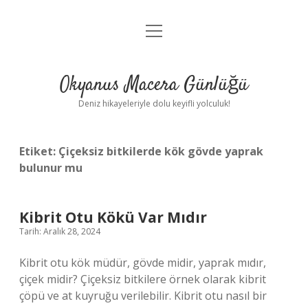
menüyü
Anasayfa
aç
Gizlilik Politikası
Okyanus Macera Günlüğü
Yasal Uyarı
Deniz hikayeleriyle dolu keyifli yolculuk!
Hakkımızda
Etiket:
Çiçeksiz bitkilerde kök gövde yaprak
bulunur mu
Kibrit Otu Kökü Var Mıdır
Tarih: Aralık 28, 2024
Kibrit otu kök müdür, gövde midir, yaprak mıdır,
çiçek midir? Çiçeksiz bitkilere örnek olarak kibrit
çöpü ve at kuyruğu verilebilir. Kibrit otu nasıl bir