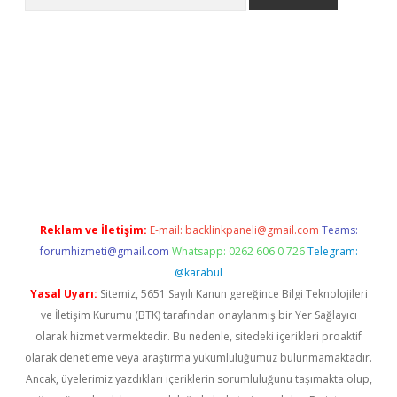
et güncel giriş
betexper indir
Reklam ve İletişim:
E-mail:
backlinkpaneli@gmail.com
Teams:
forumhizmeti@gmail.com
Whatsapp: 0262 606 0 726
Telegram:
@karabul
Yasal Uyarı:
Sitemiz, 5651 Sayılı Kanun gereğince Bilgi Teknolojileri
ve İletişim Kurumu (BTK) tarafından onaylanmış bir Yer Sağlayıcı
olarak hizmet vermektedir. Bu nedenle, sitedeki içerikleri proaktif
olarak denetleme veya araştırma yükümlülüğümüz bulunmamaktadır.
Ancak, üyelerimiz yazdıkları içeriklerin sorumluluğunu taşımakta olup,