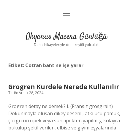
menüyü
Anasayfa
aç
Gizlilik Politikası
Okyanus Macera Günlüğü
Yasal Uyarı
Deniz hikayeleriyle dolu keyifli yolculuk!
Hakkımızda
Etiket:
Cotran bant ne işe yarar
Grogren Kurdele Nerede Kullanılır
Tarih: Aralık 28, 2024
Grogren detay ne demek? I. (Fransız grosgrain)
Dokunmayla oluşan dikey desenli, atkı ucu pamuk,
çözgü ucu ipek veya suni ipekten yapılmış, kolayca
bükülüp şekil verilen, elbise ve giyim eşyalarında