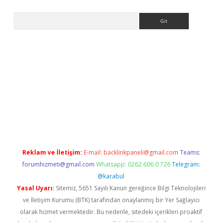
Arama
bet güncel giriş
betexper indir
Reklam ve İletişim:
E-mail:
backlinkpaneli@gmail.com
Teams:
forumhizmeti@gmail.com
Whatsapp: 0262 606 0 726
Telegram:
@karabul
Yasal Uyarı:
Sitemiz, 5651 Sayılı Kanun gereğince Bilgi Teknolojileri
ve İletişim Kurumu (BTK) tarafından onaylanmış bir Yer Sağlayıcı
olarak hizmet vermektedir. Bu nedenle, sitedeki içerikleri proaktif