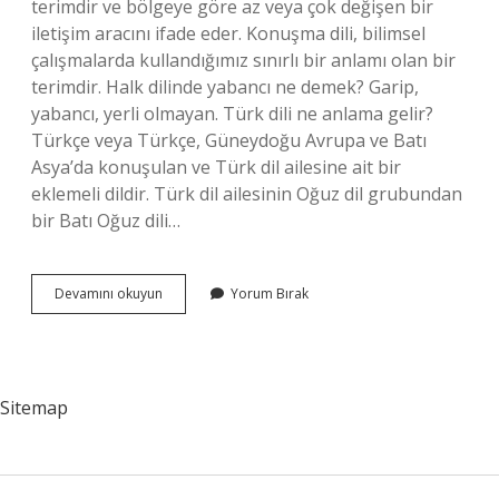
terimdir ve bölgeye göre az veya çok değişen bir
iletişim aracını ifade eder. Konuşma dili, bilimsel
çalışmalarda kullandığımız sınırlı bir anlamı olan bir
terimdir. Halk dilinde yabancı ne demek? Garip,
yabancı, yerli olmayan. Türk dili ne anlama gelir?
Türkçe veya Türkçe, Güneydoğu Avrupa ve Batı
Asya’da konuşulan ve Türk dil ailesine ait bir
eklemeli dildir. Türk dil ailesinin Oğuz dil grubundan
bir Batı Oğuz dili…
Halk
Devamını okuyun
Yorum Bırak
Dili
Ne
Anlama
Gelir
Sitemap