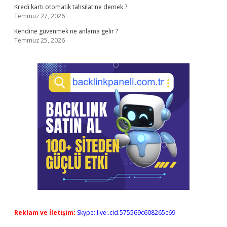
Kredi kartı otomatik tahsilat ne demek ?
Temmuz 27, 2026
Kendine güvenmek ne anlama gelir ?
Temmuz 25, 2026
Reklam ve İletişim:
Skype: live:.cid.575569c608265c69