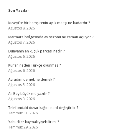
Sidebar
Son Yazılar
Kuveyt’te bir hemşirenin aylık maaşı ne kadardır ?
Ağustos 8, 2026
Marmara bölgesinde av sezonu ne zaman açılıyor ?
Ağustos 7, 2026
Dünyanın en küçük parçası nedir ?
Ağustos 6, 2026
Kur’an neden Türkçe okunmaz ?
Ağustos 6, 2026
Avradım demek ne demek ?
Ağustos 5, 2026
Ali Bey büyük mü yazılır ?
Ağustos 3, 2026
Telefondaki duvar kağıdı nasıl değiştirilir ?
Temmuz 31, 2026
Yahudiler kaymak yiyebilir mi ?
Temmuz 29, 2026