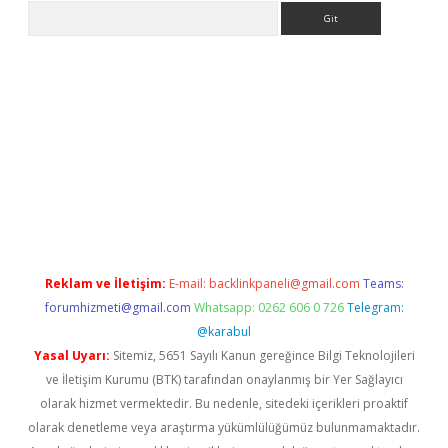
Arama
et güncel giriş
betexper indir
Reklam ve İletişim:
E-mail:
backlinkpaneli@gmail.com
Teams:
forumhizmeti@gmail.com
Whatsapp: 0262 606 0 726
Telegram:
@karabul
Yasal Uyarı:
Sitemiz, 5651 Sayılı Kanun gereğince Bilgi Teknolojileri
ve İletişim Kurumu (BTK) tarafından onaylanmış bir Yer Sağlayıcı
olarak hizmet vermektedir. Bu nedenle, sitedeki içerikleri proaktif
olarak denetleme veya araştırma yükümlülüğümüz bulunmamaktadır.