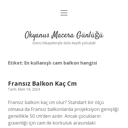
menüyü
Anasayfa
aç
Gizlilik Politikası
Okyanus Macera Günlüğü
Yasal Uyarı
Deniz hikayeleriyle dolu keyifli yolculuk!
Hakkımızda
Etiket:
En kullanışlı cam balkon hangisi
Fransız Balkon Kaç Cm
Tarih: Ekim 18, 2024
Fransız balkon kaç cm olur? Standart bir ölçü
olmasa da Fransız balkonlarda projeksiyon genişliği
genellikle 50 cm’den azdır. Ancak çocukların
güvenliği için cam ile korkuluk arasındaki