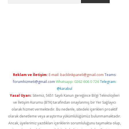
et güncel giriş
betexper indir
Reklam ve İletişim:
E-mail:
backlinkpaneli@gmail.com
Teams:
forumhizmeti@gmail.com
Whatsapp: 0262 606 0 726
Telegram:
@karabul
Yasal Uyarı:
Sitemiz, 5651 Sayılı Kanun gereğince Bilgi Teknolojileri
ve İletişim Kurumu (BTK) tarafından onaylanmış bir Yer Sağlayıcı
olarak hizmet vermektedir. Bu nedenle, sitedeki içerikleri proaktif
olarak denetleme veya araştırma yükümlülüğümüz bulunmamaktadır.
Ancak, üyelerimiz yazdıkları içeriklerin sorumluluğunu taşımakta olup,