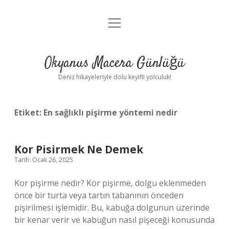
menüyü
Anasayfa
aç
Gizlilik Politikası
Okyanus Macera Günlüğü
Yasal Uyarı
Deniz hikayeleriyle dolu keyifli yolculuk!
Hakkımızda
Etiket:
En sağlıklı pişirme yöntemi nedir
Kor Pisirmek Ne Demek
Tarih: Ocak 26, 2025
Kor pişirme nedir? Kör pişirme, dolgu eklenmeden
önce bir turta veya tartın tabanının önceden
pişirilmesi işlemidir. Bu, kabuğa dolgunun üzerinde
bir kenar verir ve kabuğun nasıl pişeceği konusunda