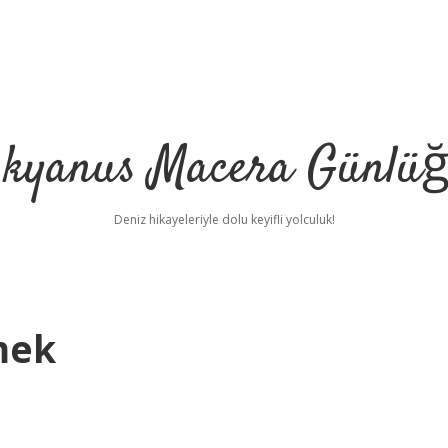
kyanus Macera Günlü
Deniz hikayeleriyle dolu keyifli yolculuk!
mek