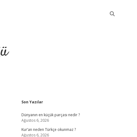
ğü
Sidebar
Son Yazılar
elexbet güncel giri
Dünyanın en küçük parçası nedir ?
Ağustos 6, 2026
Kur’an neden Türkçe okunmaz ?
Ağustos 6, 2026