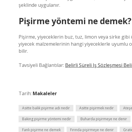
şeklinde uygulanır.
Pişirme yöntemi ne demek?
Pişirme, yiyeceklerin buz, tuz, limon veya sirke gibi
yiyecek malzemelerinin hangi yiyeceklerle uyumlu ol
bilir.
Tavsiyeli Bağlantılar:
Belirli Süreli Iş Sözleşmesi Be
Tarih:
Makaleler
Asitte balık pişirme adı nedir
Asitte pişirmek nedir
Ateş
Baking pişirme yöntemi nedir
Buharda pişirmeye ne denir
Fanlı pişirme ne demek
Fırında pişirmeye ne denir
Grat