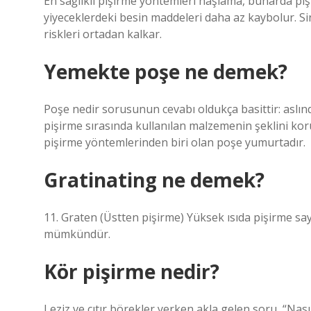
En sağlıklı pişirme yöntemleri haşlama, buharda pişi
yiyeceklerdeki besin maddeleri daha az kaybolur. Si
riskleri ortadan kalkar.
Yemekte poşe ne demek?
Poşe nedir sorusunun cevabı oldukça basittir: aslınd
pişirme sırasında kullanılan malzemenin şeklini ko
pişirme yöntemlerinden biri olan poşe yumurtadır.
Gratinating ne demek?
11. Graten (Üstten pişirme) Yüksek ısıda pişirme sa
mümkündür.
Kör pişirme nedir?
Leziz ve çıtır börekler yerken akla gelen soru, “Nası