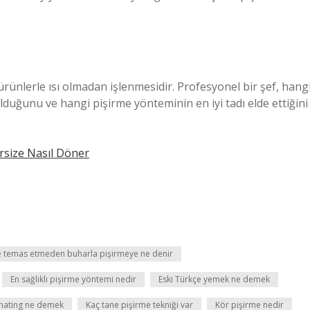
 ürünlerle ısı olmadan işlenmesidir. Profesyonel bir şef, hang
duğunu ve hangi pişirme yönteminin en iyi tadı elde ettiğini
lirsize Nasıl Döner
e temas etmeden buharla pişirmeye ne denir
En sağlıklı pişirme yöntemi nedir
Eski Türkçe yemek ne demek
inating ne demek
Kaç tane pişirme tekniği var
Kör pişirme nedir