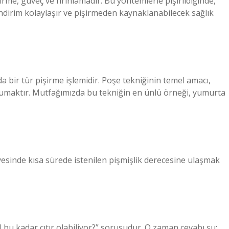
rme, güveç ve fırınlamadır. Bu yöntemlerle pişirildiğinde,
ndirim kolaylaşır ve pişirmeden kaynaklanabilecek sağlık
a bir tür pişirme işlemidir. Poşe tekniğinin temel amacı,
rumaktır. Mutfağımızda bu tekniğin en ünlü örneği, yumurta
yesinde kısa sürede istenilen pişmişlik derecesine ulaşmak
l bu kadar çıtır olabiliyor?” sorusudur. O zaman cevabı şu: