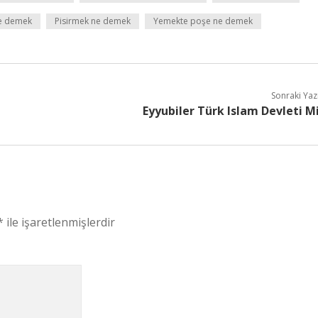
ne demek
Pisirmek ne demek
Yemekte poşe ne demek
Sonraki Yaz
Eyyubiler Türk Islam Devleti M
*
ile işaretlenmişlerdir