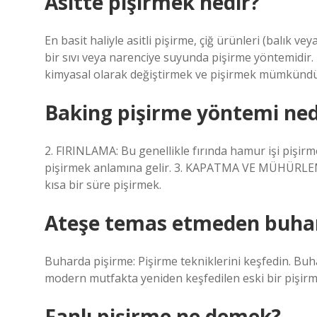
Asitte pişirmek nedir?
En basit haliyle asitli pişirme, çiğ ürünleri (balık v
bir sıvı veya narenciye suyunda pişirme yöntemidir. 
kimyasal olarak değiştirmek ve pişirmek mümkündü
Baking pişirme yöntemi ned
2. FIRINLAMA: Bu genellikle fırında hamur işi pişirme
pişirmek anlamına gelir. 3. KAPATMA VE MÜHÜRLEME:
kısa bir süre pişirmek.
Ateşe temas etmeden buhar
Buharda pişirme: Pişirme tekniklerini keşfedin. Buha
modern mutfakta yeniden keşfedilen eski bir pişir
Fanlı pişirme ne demek?