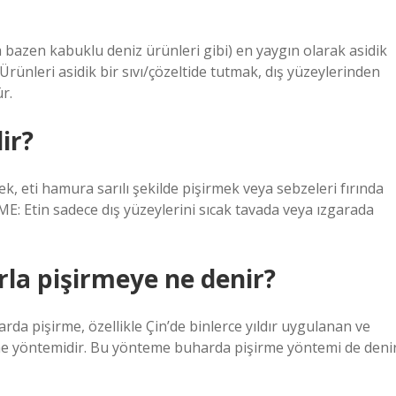
eya bazen kabuklu deniz ürünleri gibi) en yaygın olarak asidik
Ürünleri asidik bir sıvı/çözeltide tutmak, dış yüzeylerinden
r.
ir?
k, eti hamura sarılı şekilde pişirmek veya sebzeleri fırında
 Etin sadece dış yüzeylerini sıcak tavada veya ızgarada
la pişirmeye ne denir?
rda pişirme, özellikle Çin’de binlerce yıldır uygulanan ve
me yöntemidir. Bu yönteme buharda pişirme yöntemi de denir