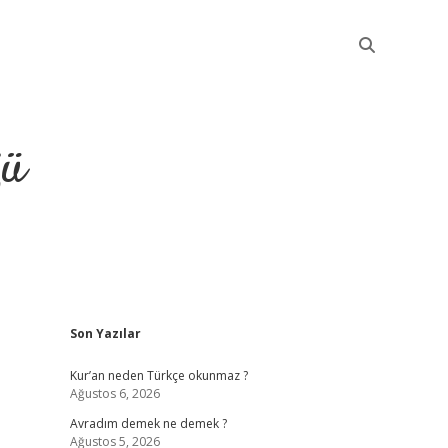
ğü
Sidebar
Son Yazılar
elexbet güncel
Kur’an neden Türkçe okunmaz ?
Ağustos 6, 2026
Avradım demek ne demek ?
Ağustos 5, 2026