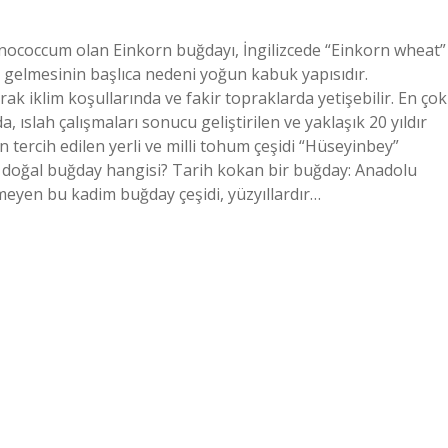
monococcum olan Einkorn buğdayı, İngilizcede “Einkorn wheat”
a gelmesinin başlıca nedeni yoğun kabuk yapısıdır.
rak iklim koşullarında ve fakir topraklarda yetişebilir. En çok
 ıslah çalışmaları sonucu geliştirilen ve yaklaşık 20 yıldır
n tercih edilen yerli ve milli tohum çeşidi “Hüseyinbey”
En doğal buğday hangisi? Tarih kokan bir buğday: Anadolu
meyen bu kadim buğday çeşidi, yüzyıllardır…