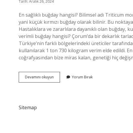
Tarih: Aralık 26, 2024
En sağlıklı buğday hangisi? Bilimsel adı Triticum 
yani küçük kırmızı buğday olarak bilinir. Bu noktay
Hastalıklara ve zararlılara dayanıklı olan buğday, ku
verimli buğday hangisi? Çorum’da bir dekarlık tarlada,
Türkiye’nin farklı bölgelerindeki üreticiler tarafında
kullanılarak 1 ton 730 kilogram verim elde edildi. 
coğrafyasından bize miras kalan, genetiği hiç değiş
En
Devamını okuyun
Yorum Bırak
Faydalı
Buğday
Hangisi
Sitemap