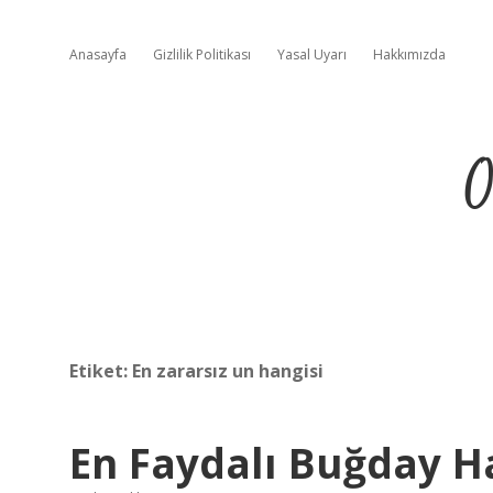
Anasayfa
Gizlilik Politikası
Yasal Uyarı
Hakkımızda
O
Etiket:
En zararsız un hangisi
En Faydalı Buğday H