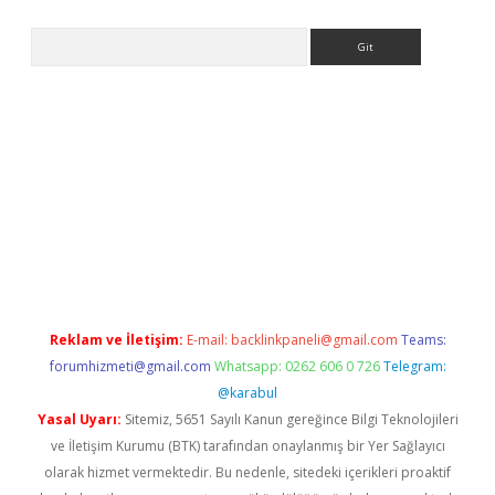
Arama
et güncel giriş
betexper indir
Reklam ve İletişim:
E-mail:
backlinkpaneli@gmail.com
Teams:
forumhizmeti@gmail.com
Whatsapp: 0262 606 0 726
Telegram:
@karabul
Yasal Uyarı:
Sitemiz, 5651 Sayılı Kanun gereğince Bilgi Teknolojileri
ve İletişim Kurumu (BTK) tarafından onaylanmış bir Yer Sağlayıcı
olarak hizmet vermektedir. Bu nedenle, sitedeki içerikleri proaktif