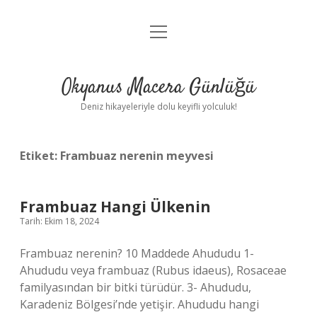
menüyü
Anasayfa
aç
Gizlilik Politikası
Okyanus Macera Günlüğü
Yasal Uyarı
Deniz hikayeleriyle dolu keyifli yolculuk!
Hakkımızda
Etiket:
Frambuaz nerenin meyvesi
Frambuaz Hangi Ülkenin
Tarih: Ekim 18, 2024
Frambuaz nerenin? 10 Maddede Ahududu 1-
Ahududu veya frambuaz (Rubus idaeus), Rosaceae
familyasından bir bitki türüdür. 3- Ahududu,
Karadeniz Bölgesi’nde yetişir. Ahududu hangi