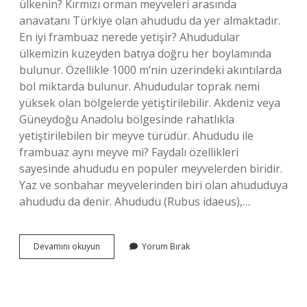
ülkenin? Kırmızı orman meyveleri arasında
anavatanı Türkiye olan ahududu da yer almaktadır.
En iyi frambuaz nerede yetişir? Ahududular
ülkemizin kuzeyden batıya doğru her boylamında
bulunur. Özellikle 1000 m’nin üzerindeki akıntılarda
bol miktarda bulunur. Ahududular toprak nemi
yüksek olan bölgelerde yetiştirilebilir. Akdeniz veya
Güneydoğu Anadolu bölgesinde rahatlıkla
yetiştirilebilen bir meyve türüdür. Ahududu ile
frambuaz aynı meyve mi? Faydalı özellikleri
sayesinde ahududu en popüler meyvelerden biridir.
Yaz ve sonbahar meyvelerinden biri olan ahududuya
ahududu da denir. Ahududu (Rubus idaeus),…
Frambuaz
Devamını okuyun
Yorum Bırak
Hangi
Ülkenin