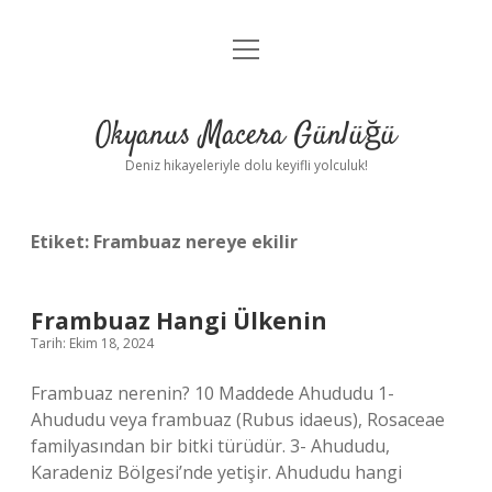
menüyü
Anasayfa
aç
Gizlilik Politikası
Okyanus Macera Günlüğü
Yasal Uyarı
Deniz hikayeleriyle dolu keyifli yolculuk!
Hakkımızda
Etiket:
Frambuaz nereye ekilir
Frambuaz Hangi Ülkenin
Tarih: Ekim 18, 2024
Frambuaz nerenin? 10 Maddede Ahududu 1-
Ahududu veya frambuaz (Rubus idaeus), Rosaceae
familyasından bir bitki türüdür. 3- Ahududu,
Karadeniz Bölgesi’nde yetişir. Ahududu hangi