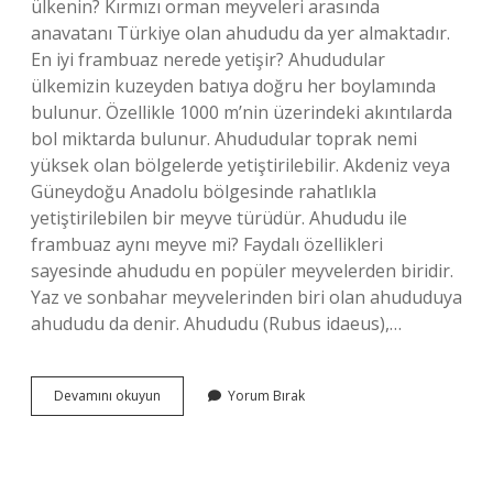
ülkenin? Kırmızı orman meyveleri arasında
anavatanı Türkiye olan ahududu da yer almaktadır.
En iyi frambuaz nerede yetişir? Ahududular
ülkemizin kuzeyden batıya doğru her boylamında
bulunur. Özellikle 1000 m’nin üzerindeki akıntılarda
bol miktarda bulunur. Ahududular toprak nemi
yüksek olan bölgelerde yetiştirilebilir. Akdeniz veya
Güneydoğu Anadolu bölgesinde rahatlıkla
yetiştirilebilen bir meyve türüdür. Ahududu ile
frambuaz aynı meyve mi? Faydalı özellikleri
sayesinde ahududu en popüler meyvelerden biridir.
Yaz ve sonbahar meyvelerinden biri olan ahududuya
ahududu da denir. Ahududu (Rubus idaeus),…
Frambuaz
Devamını okuyun
Yorum Bırak
Hangi
Ülkenin