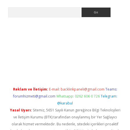
Arama
elexbet güncel giriş
betexper indir
Reklam ve İletişim:
E-mail:
backlinkpaneli@gmail.com
Teams:
forumhizmeti@gmail.com
Whatsapp: 0262 606 0 726
Telegram:
@karabul
Yasal Uyarı:
Sitemiz, 5651 Sayılı Kanun gereğince Bilgi Teknolojileri
ve İletişim Kurumu (BTK) tarafından onaylanmış bir Yer Sağlayıcı
olarak hizmet vermektedir. Bu nedenle, sitedeki içerikleri proaktif