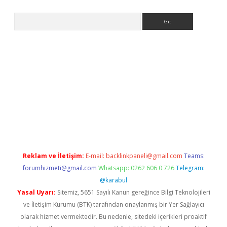
Arama
bet güncel giriş
betexper indir
Reklam ve İletişim:
E-mail:
backlinkpaneli@gmail.com
Teams:
forumhizmeti@gmail.com
Whatsapp: 0262 606 0 726
Telegram:
@karabul
Yasal Uyarı:
Sitemiz, 5651 Sayılı Kanun gereğince Bilgi Teknolojileri
ve İletişim Kurumu (BTK) tarafından onaylanmış bir Yer Sağlayıcı
olarak hizmet vermektedir. Bu nedenle, sitedeki içerikleri proaktif