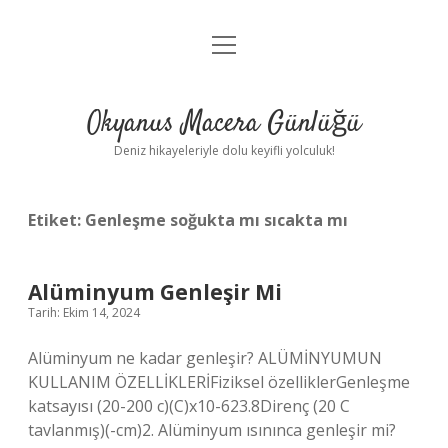
menüyü
Anasayfa
aç
Gizlilik Politikası
Okyanus Macera Günlüğü
Yasal Uyarı
Deniz hikayeleriyle dolu keyifli yolculuk!
Hakkımızda
Etiket:
Genleşme soğukta mı sıcakta mı
Alüminyum Genleşir Mi
Tarih: Ekim 14, 2024
Alüminyum ne kadar genleşir? ALÜMİNYUMUN
KULLANIM ÖZELLİKLERİFiziksel özelliklerGenleşme
katsayısı (20-200 c)(C)x10-623.8Direnç (20 C
tavlanmış)(-cm)2. Alüminyum ısınınca genleşir mi?