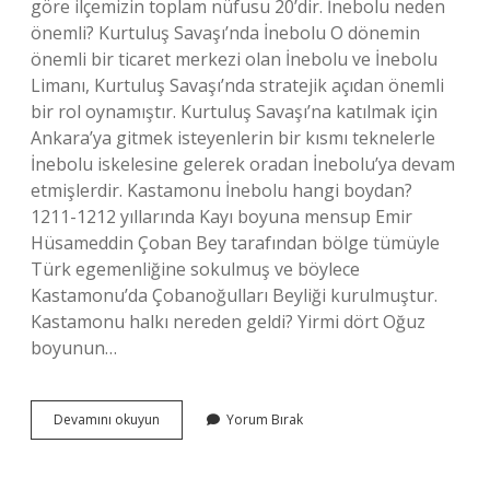
göre ilçemizin toplam nüfusu 20’dir. İnebolu neden
önemli? Kurtuluş Savaşı’nda İnebolu O dönemin
önemli bir ticaret merkezi olan İnebolu ve İnebolu
Limanı, Kurtuluş Savaşı’nda stratejik açıdan önemli
bir rol oynamıştır. Kurtuluş Savaşı’na katılmak için
Ankara’ya gitmek isteyenlerin bir kısmı teknelerle
İnebolu iskelesine gelerek oradan İnebolu’ya devam
etmişlerdir. Kastamonu İnebolu hangi boydan?
1211-1212 yıllarında Kayı boyuna mensup Emir
Hüsameddin Çoban Bey tarafından bölge tümüyle
Türk egemenliğine sokulmuş ve böylece
Kastamonu’da Çobanoğulları Beyliği kurulmuştur.
Kastamonu halkı nereden geldi? Yirmi dört Oğuz
boyunun…
Kastamonu
Devamını okuyun
Yorum Bırak
Inebolu
Kaç
Köyü