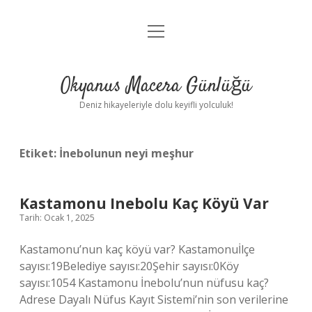
menüyü
Anasayfa
aç
Gizlilik Politikası
Okyanus Macera Günlüğü
Yasal Uyarı
Deniz hikayeleriyle dolu keyifli yolculuk!
Hakkımızda
Etiket:
İnebolunun neyi meşhur
Kastamonu Inebolu Kaç Köyü Var
Tarih: Ocak 1, 2025
Kastamonu’nun kaç köyü var? Kastamonuİlçe
sayısı:19Belediye sayısı:20Şehir sayısı:0Köy
sayısı:1054 Kastamonu İnebolu’nun nüfusu kaç?
Adrese Dayalı Nüfus Kayıt Sistemi’nin son verilerine