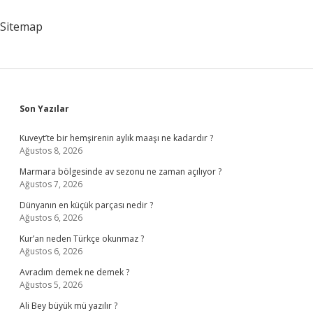
Var
Sitemap
Sidebar
Son Yazılar
Kuveyt’te bir hemşirenin aylık maaşı ne kadardır ?
Ağustos 8, 2026
Marmara bölgesinde av sezonu ne zaman açılıyor ?
Ağustos 7, 2026
Dünyanın en küçük parçası nedir ?
Ağustos 6, 2026
Kur’an neden Türkçe okunmaz ?
Ağustos 6, 2026
Avradım demek ne demek ?
Ağustos 5, 2026
Ali Bey büyük mü yazılır ?