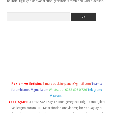
halinde, ilgili içerikler yasal süre içerisinde sitemizden kaldırılacaktır.
Arama
et güncel giriş
betexper indir
Reklam ve İletişim:
E-mail:
backlinkpaneli@gmail.com
Teams:
forumhizmeti@gmail.com
Whatsapp: 0262 606 0 726
Telegram:
@karabul
Yasal Uyarı:
Sitemiz, 5651 Sayılı Kanun gereğince Bilgi Teknolojileri
ve İletişim Kurumu (BTK) tarafından onaylanmış bir Yer Sağlayıcı