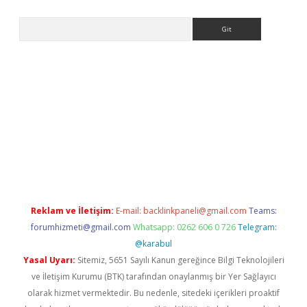
Arama
bet güncel giriş
betexper indir
Reklam ve İletişim:
E-mail:
backlinkpaneli@gmail.com
Teams:
forumhizmeti@gmail.com
Whatsapp: 0262 606 0 726
Telegram:
@karabul
Yasal Uyarı:
Sitemiz, 5651 Sayılı Kanun gereğince Bilgi Teknolojileri
ve İletişim Kurumu (BTK) tarafından onaylanmış bir Yer Sağlayıcı
olarak hizmet vermektedir. Bu nedenle, sitedeki içerikleri proaktif