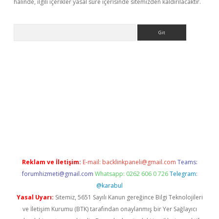
halinde, ilgili içerikler yasal süre içerisinde sitemizden kaldırılacaktır.
Arama
et güncel giriş
betexper indir
Reklam ve İletişim:
E-mail:
backlinkpaneli@gmail.com
Teams:
forumhizmeti@gmail.com
Whatsapp: 0262 606 0 726
Telegram:
@karabul
Yasal Uyarı:
Sitemiz, 5651 Sayılı Kanun gereğince Bilgi Teknolojileri
ve İletişim Kurumu (BTK) tarafından onaylanmış bir Yer Sağlayıcı